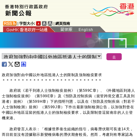
|
字型大小:
|
網頁指南
政府加強對由中國以外地區抵港人士的限制及強制檢疫要求
＊
＊
＊
＊
＊
＊
＊
＊
＊
＊
＊
＊
＊
＊
＊
＊
＊
＊
＊
＊
＊
＊
＊
＊
＊
＊
政府就《若干到港人士強制檢疫規例》（第599C章）、《外國地區到港人
士強制檢疫規例》（第599E章）及《預防及控制疾病（規管跨境交通工具及到
港者）規例》（第599H章）下的指明刊憲，以及在《預防及控制疾病（對若干
人士強制檢測）規例》（第599J章）下作出最新強制檢測公告，以加強對曾在
中國以外地區逗留的抵港人士的強制檢疫要求，以及限制曾逗留南非的人士登
機來港。
政府發言人表示：「根據世界衞生組織的指引，病毒潛伏期可長達14天，
而目前並沒有證據顯示新變種病毒的潛伏期會較長。然而，考慮到有專家認為