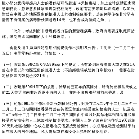
極小部分受病毒感染人士的潛伏期可能超過14天檢疫期，加上全球疫情正出現
急劇變化，愈來愈多國家發現新變種病毒，政府有需要果斷採取措施，以加強
對曾在中國以外地區逗留的抵港人士的強制檢疫要求，以確保即使在非常罕有
情況下有個案的病毒潛伏期超過14天，也不會成為漏網之魚。」
「此外，考慮到南非發現傳播力強的新變種病毒，政府有需要採取嚴厲措
施，限制曾逗留南非的人士登機來港。」
食物及衞生局局長將引用相關規例作出指明及公告，由明天（十二月二十
五日）凌晨零時起生效。詳情如下：
（一）收緊第599C章及第599E章下的規定，所有於到達香港當天或之前21天
曾在中國以外地區逗留的抵港人士（不論經機場或陸路口岸抵港），需要在指
定檢疫酒店強制檢疫21天；
（二）收緊第599H章下的規定，除早前已宣布的英國外，所有於登機當天或之
前21天曾逗留南非超過兩小時的人士，亦將不會獲准登機前來香港；及
（三）於第599J章下作出最新強制檢測公告，對於在二○二○年十二月二日至十
二月二十三日期間到達香港而曾在英國逗留並須接受強制檢疫的人士，以及在
二○二○年十二月二日至十二月二十四日期間由中國以外其餘地區到達香港並須
接受強制檢疫的人士施加強制檢測要求。有關人士除了須在到港後第19天或第
20天到社區檢測中心或在指定檢疫酒店接受檢測外，亦必須在確定檢測結果前
留在該人的居住地點、私人處所或在檢疫令上指明的檢疫地點。