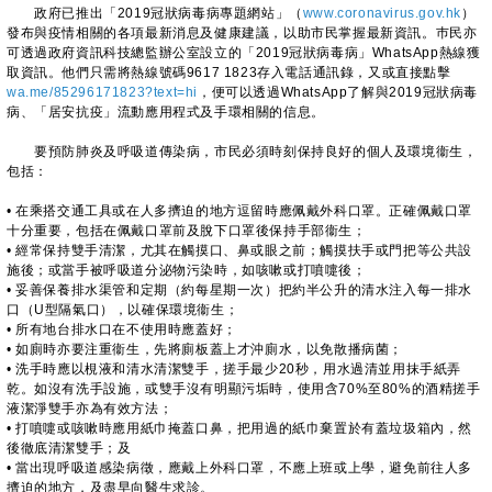
政府已推出「2019冠狀病毒病專題網站」（
www.coronavirus.gov.hk
）
發布與疫情相關的各項最新消息及健康建議，以助市民掌握最新資訊。巿民亦
可透過政府資訊科技總監辦公室設立的「2019冠狀病毒病」WhatsApp熱線獲
取資訊。他們只需將熱線號碼9617 1823存入電話通訊錄，又或直接點擊
wa.me/85296171823?text=hi
，便可以透過WhatsApp了解與2019冠狀病毒
病、「居安抗疫」流動應用程式及手環相關的信息。
要預防肺炎及呼吸道傳染病，市民必須時刻保持良好的個人及環境衞生，
包括：
• 在乘搭交通工具或在人多擠迫的地方逗留時應佩戴外科口罩。正確佩戴口罩
十分重要，包括在佩戴口罩前及脫下口罩後保持手部衞生；
• 經常保持雙手清潔，尤其在觸摸口、鼻或眼之前；觸摸扶手或門把等公共設
施後；或當手被呼吸道分泌物污染時，如咳嗽或打噴嚏後；
• 妥善保養排水渠管和定期（約每星期一次）把約半公升的清水注入每一排水
口（U型隔氣口），以確保環境衞生；
• 所有地台排水口在不使用時應蓋好；
• 如廁時亦要注重衞生，先將廁板蓋上才沖廁水，以免散播病菌；
• 洗手時應以梘液和清水清潔雙手，搓手最少20秒，用水過清並用抹手紙弄
乾。如沒有洗手設施，或雙手沒有明顯污垢時，使用含70%至80%的酒精搓手
液潔淨雙手亦為有效方法；
• 打噴嚏或咳嗽時應用紙巾掩蓋口鼻，把用過的紙巾棄置於有蓋垃圾箱內，然
後徹底清潔雙手；及
• 當出現呼吸道感染病徵，應戴上外科口罩，不應上班或上學，避免前往人多
擠迫的地方，及盡早向醫生求診。