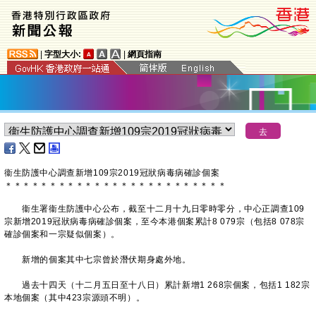
|
字型大小:
|
網頁指南
衞生防護中心調查新增109宗2019冠狀病毒病確診個案
＊
＊
＊
＊
＊
＊
＊
＊
＊
＊
＊
＊
＊
＊
＊
＊
＊
＊
＊
＊
＊
＊
＊
＊
＊
衞生署衞生防護中心公布，截至十二月十九日零時零分，中心正調查109
宗新增2019冠狀病毒病確診個案，至今本港個案累計8 079宗（包括8 078宗
確診個案和一宗疑似個案）。
新增的個案其中七宗曾於潛伏期身處外地。
過去十四天（十二月五日至十八日）累計新增1 268宗個案，包括1 182宗
本地個案（其中423宗源頭不明）。