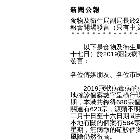
食物及衞生局副局長於2
報會開場發言（只有中
＊
＊
＊
＊
＊
＊
＊
＊
＊
＊
＊
＊
＊
以下是食物及衞生局
十七日）於2019冠狀
發言：
各位傳媒朋友、各位市
2019冠狀病毒病的
地確診個案數字呈橫行
期，本港共錄得680宗
關連有623宗，源頭不
二月十日至十六日期間共
本地有關的個案有584
星期，無病徵的確診個案
風險仍然很高。