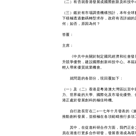
（二）有否就香港發展成國際創新及科技中
（三）鑑於有市場調查機構預計，本年全球數
下積極透過數碼轉型求存，政府有否詳細的
何；如否，原因為何？
答覆：
主席：
《中共中央關於制定國民經濟和社會發展
升競爭優勢，建設國際創新科技中心。本屆
輕人帶來優質就業機會。
就問題的各部分，現回覆如下：
（一）及（二）香港是粵港澳大灣區以至中
力、世界級的大學、國際化及市場化優勢、
港正處於發展創科的極佳時機。
自行政長官在二○一七年十月發表的《施政
推動創科發展，並積極在各項範疇推行多項
其中，在促進科研合作方面，我們正全力推
員在港進行更多合作研發，發展香港成為環球科