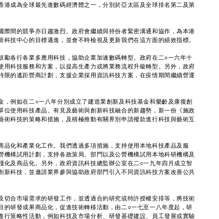
香港成為全球最先進數碼經濟體之一，分別於亞太區及全球排名第二及第
際間的競爭亦日趨激烈。政府會繼續與持份者緊密溝通和協作，為本港
新科技中心的目標邁進，並會不時檢視及更新我們在這方面的績效指標。
鼓勵各行各業多應用科技，協助企業加速數碼轉型。政府在二○一六年十
使用科技服務和方案，以提高生產力或將業務流程升級轉型。另外，政府
時限的遙距營商計劃，支援企業採用資訊科技方案，在疫情期間繼續營運
，例如在二○一八年分別成立了建造業創新及科技基金和樂齡及康復創
單位使用科技產品。有見及藝術與創新科技融合的新趨勢，新一份《施政
藝術科技的策略和措施，及積極推動有關界別申請撥款進行科技與藝術互
品化和產業化工作。我們透過多項措施，支持使用本地科技產品及服
營機構試用計劃，支持各政策局、部門以及公營機構試用本地科研機構及
踐化及商品化。另外，政府資訊科技總監辦公室在二○一九年四月成立智
創新科技，並邀請業界參與協助政府部門引入不同資訊科技方案改善公共
。
切合市場需求的研發工作，並透過合約研究或特許授權安排等，將技術
目的研發成果商品化，促進技術轉移活動，由二○一七至一八年度起，研
進行策略性活動，例如科技及市場分析、研發基礎建設、員工發展或實驗