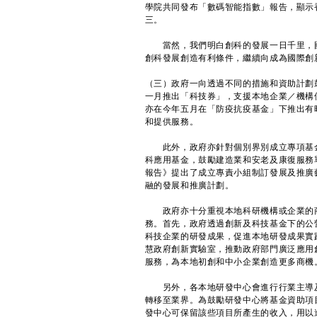
學院共同發布「數碼智能指數」報告，顯示
三。
當然，我們明白創科的發展一日千里，國
創科發展創造有利條件，繼續向成為國際創
（三）政府一向透過不同的措施和資助計劃
一月推出「科技券」，支援本地企業／機構
亦在今年五月在「防疫抗疫基金」下推出有
和提供服務。
此外，政府亦針對個別界別成立專項基金
科應用基金，鼓勵建造業和安老及康復服務
報告》提出了成立專責小組制訂發展及推廣
融的發展和推廣計劃。
政府亦十分重視本地科研機構或企業的商
務。首先，政府透過創新及科技基金下的公
科技企業的研發成果，促進本地研發成果實
慧政府創新實驗室，推動政府部門廣泛應用
服務，為本地初創和中小企業創造更多商機
另外，各本地研發中心會進行行業主導及
轉移至業界。為鼓勵研發中心將基金資助項
發中心可保留該些項目所產生的收入，用以