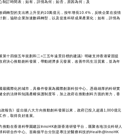
心制訂時間表；如有，詳情為何；如否，原因為何；及
碼轉型的支出將上升至約10萬億元，按年增長10.4%，反映企業在疫情
計劃，協助企業加速數碼轉型，以及促進科研成果產業化；如有，詳情為
第十四個五年規劃和二○三五年遠景目標的建議》明確支持香港鞏固提
政府決心推動創科發展，帶動經濟多元發展，改善巿民生活質素，並為年
國最國際化的城市，具條件發展為國際創新科技中心。憑藉雄厚的科研實
健全的法律和知識產權保護制度等，加上政府在推動創科方面的努力，香
報告》提出循八大方向推動創科發展以來，政府已投入超過1,000億元
工作，取得良好進展。
動在香港科學園建設InnoHK創新香港研發平台，匯聚各地頂尖科研人
研合作中心。首兩個平台分別是專注於醫療科技的Health@InnoHK