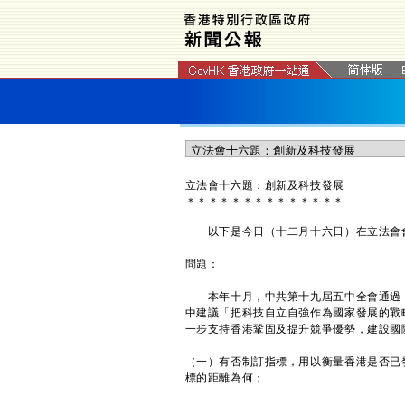
立法會十六題：創新及科技發展
＊
＊
＊
＊
＊
＊
＊
＊
＊
＊
＊
＊
＊
＊
以下是今日（十二月十六日）在立法會會
問題：
本年十月，中共第十九屆五中全會通過《
中建議「把科技自立自強作為國家發展的戰
一步支持香港鞏固及提升競爭優勢，建設國
（一）有否制訂指標，用以衡量香港是否已
標的距離為何；