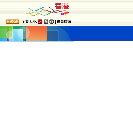
|
字型大小:
|
網頁指南