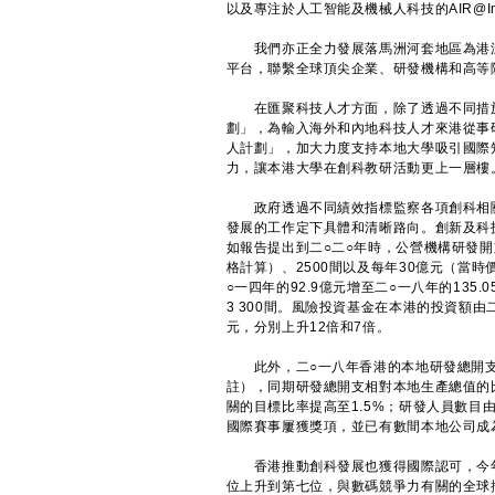
以及專注於人工智能及機械人科技的AIR@
我們亦正全力發展落馬洲河套地區為港深
平台，聯繫全球頂尖企業、研發機構和高等
在匯聚科技人才方面，除了透過不同措施
劃」，為輸入海外和內地科技人才來港從事
人計劃」，加大力度支持本地大學吸引國際
力，讓本港大學在創科教研活動更上一層樓
政府透過不同績效指標監察各項創科相關
發展的工作定下具體和清晰路向。創新及科
如報告提出到二○二○年時，公營機構研發開
格計算）、2500間以及每年30億元（當
○一四年的92.9億元增至二○一八年的135
3 300間。風險投資基金在本港的投資額由二
元，分別上升12倍和7倍。
此外，二○一八年香港的本地研發總開支（公
註），同期研發總開支相對本地生產總值的比
關的目標比率提高至1.5%；研發人員數目由
國際賽事屢獲獎項，並已有數間本地公司成
香港推動創科發展也獲得國際認可，今年
位上升到第七位，與數碼競爭力有關的全球排名