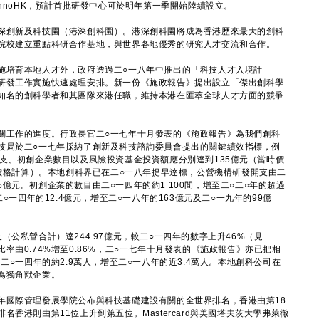
InnoHK，預計首批研發中心可於明年第一季開始陸續設立。
創新及科技園（港深創科園）。港深創科園將成為香港歷來最大的創科
院校建立重點科研合作基地，與世界各地優秀的研究人才交流和合作。
培育本地人才外，政府透過二○一八年中推出的「科技人才入境計
研發工作實施快速處理安排。新一份《施政報告》提出設立「傑出創科學
知名的創科學者和其團隊來港任職，維持本港在匯萃全球人才方面的競爭
。
工作的進度。行政長官二○一七年十月發表的《施政報告》為我們創科
技局於二○一七年採納了創新及科技諮詢委員會提出的關鍵績效指標，例
支、初創企業數目以及風險投資基金投資額應分別達到135億元（當時價
時價格計算）。本地創科界已在二○一八年提早達標，公營機構研發開支由二
.05億元。初創企業的數目由二○一四年的約1 100間，增至二○二○年的超過
○一四年的12.4億元，增至二○一八年的163億元及二○一九年的99億
私營合計）達244.97億元，較二○一四年的數字上升46%（見
率由0.74%增至0.86%，二○一七年十月發表的《施政報告》亦已把相
二○一四年的約2.9萬人，增至二○一八年的近3.4萬人。本地創科公司在
為獨角獸企業。
國際管理發展學院公布與科技基礎建設有關的全世界排名，香港由第18
香港則由第11位上升到第五位。Mastercard與美國塔夫茨大學弗萊徹