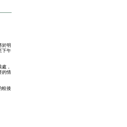
將於明
至下午
該處，
要的情
的較後