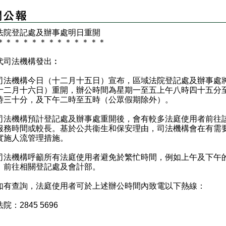
法院登記處及辦事處明日重開
＊
＊
＊
＊
＊
＊
＊
＊
＊
＊
＊
＊
＊
代司法機構發出︰
機構今日（十二月十五日）宣布，區域法院登記處及辦事處
十二月十六日）重開，辦公時間為星期一至五上午八時四十五分
時三十分，及下午二時至五時（公眾假期除外）。
機構預計登記處及辦事處重開後，會有較多法庭使用者前往
服務時間或較長。基於公共衞生和保安理由，司法機構會在有需
實施人流管理措施。
機構呼籲所有法庭使用者避免於繁忙時間，例如上午及下午
，前往相關登記處及會計部。
查詢，法庭使用者可於上述辦公時間內致電以下熱線：
院：2845 5696