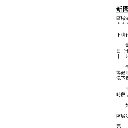
區域
＊
＊
下稿
司法
日（
十二
司法
等候
況下
司法
時段
如有
區域法
完