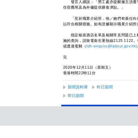
發言人續說：「勞工處亦提醒僱主須遵守
住宿費用及為外傭提供膳食津貼。」
「至於職業介紹所，他／她們有責任向僱
以符合相關措施。如有證據顯示職業介紹所
指定檢疫酒店名單及相關常見問題已上載
施的查詢，請致電衞生署熱線2125 1122
或透過電郵（
fdh-enquiry@labour.gov.hk
完
2020年12月11日（星期五）
香港時間22時11分
新聞資料庫
昨日新聞
即日新聞