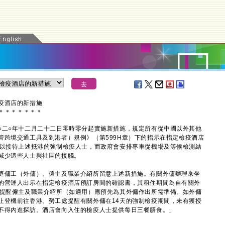
疫酒店的新措施
＊
＊
＊
＊
＊
＊
＊
二○年十二月二十二日零時零分起實施新措施，規定所有從中國以外其他
管跨境交通工具及到港者）規例》（第599H章）下的指示在指定檢疫酒店
可以接待上述抵港的強制檢疫人士，而政府會安排專車從機場及等候檢測結
減少這些人士與社區的接觸。
傭工（外傭）、僱主及職業介紹所留意上述新措施。有關外傭辦理乘坐
的營運人出示在指定檢疫酒店預訂房間的確認書，其租住期間為自有關外
處提醒僱主及職業介紹所（如適用）應預先為其外傭作出所需準備。如外傭
止登機前往香港。勞工處提醒有關外傭在14天的強制檢疫期間，未有獲授
不得內進探訪。酒店會向入住的檢疫人士提供每日三餐膳食。」