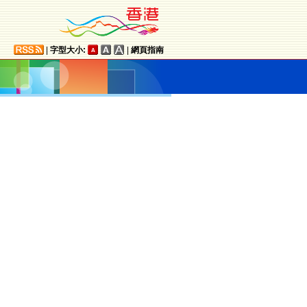
|
字型大小:
|
網頁指南