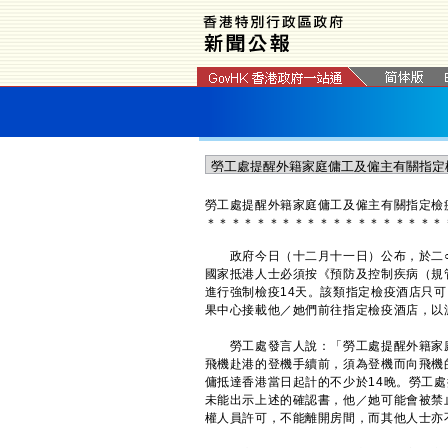
勞工處提醒外籍家庭傭工及僱主有關指定檢
＊
＊
＊
＊
＊
＊
＊
＊
＊
＊
＊
＊
＊
＊
＊
＊
＊
＊
＊
​政府今日（十二月十一日）公布，於二○
國家抵港人士必須按《預防及控制疾病（規
進行強制檢疫14天。該類指定檢疫酒店只
果中心接載他／她們前往指定檢疫酒店，以
勞工處發言人說：「勞工處提醒外籍家庭
飛機赴港的登機手續前，須為登機而向飛機
傭抵達香港當日起計的不少於14晚。勞工
未能出示上述的確認書，他／她可能會被禁
權人員許可，不能離開房間，而其他人士亦