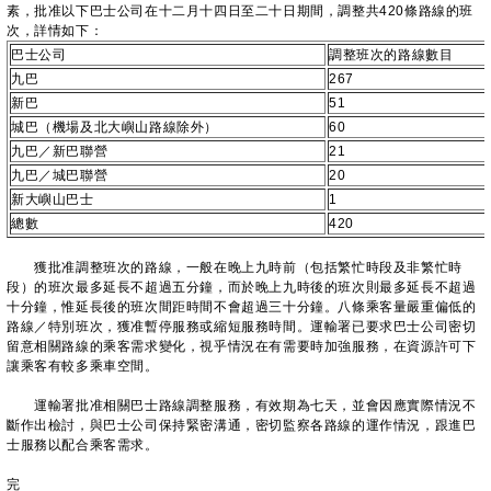
素，批准以下巴士公司在十二月十四日至二十日期間，調整共420條路線的班
次，詳情如下：
巴士公司
調整班次的路線數目
九巴
267
新巴
51
城巴（機場及北大嶼山路線除外）
60
九巴／新巴聯營
21
九巴／城巴聯營
20
新大嶼山巴士
1
總數
420
獲批准調整班次的路線，一般在晚上九時前（包括繁忙時段及非繁忙時
段）的班次最多延長不超過五分鐘，而於晚上九時後的班次則最多延長不超過
十分鐘，惟延長後的班次間距時間不會超過三十分鐘。八條乘客量嚴重偏低的
路線／特別班次，獲准暫停服務或縮短服務時間。運輸署已要求巴士公司密切
留意相關路線的乘客需求變化，視乎情況在有需要時加強服務，在資源許可下
讓乘客有較多乘車空間。
運輸署批准相關巴士路線調整服務，有效期為七天，並會因應實際情況不
斷作出檢討，與巴士公司保持緊密溝通，密切監察各路線的運作情況，跟進巴
士服務以配合乘客需求。
完