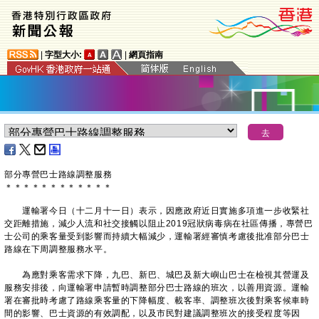
|
字型大小:
|
網頁指南
部分專營巴士路線調整服務
＊
＊
＊
＊
＊
＊
＊
＊
＊
＊
＊
＊
運輸署今日（十二月十一日）表示，因應政府近日實施多項進一步收緊社
交距離措施，減少人流和社交接觸以阻止2019冠狀病毒病在社區傳播，專營巴
士公司的乘客量受到影響而持續大幅減少，運輸署經審慎考慮後批准部分巴士
路線在下周調整服務水平。
為應對乘客需求下降，九巴、新巴、城巴及新大嶼山巴士在檢視其營運及
服務安排後，向運輸署申請暫時調整部分巴士路線的班次，以善用資源。運輸
署在審批時考慮了路線乘客量的下降幅度、載客率、調整班次後對乘客候車時
間的影響、巴士資源的有效調配，以及市民對建議調整班次的接受程度等因