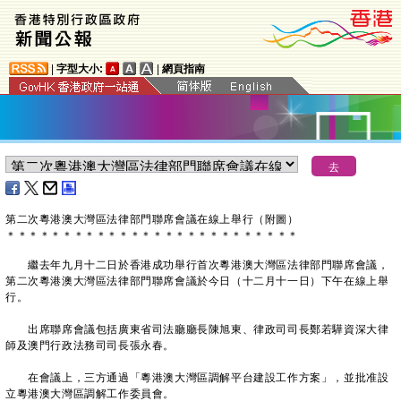
|
字型大小:
|
網頁指南
第二次粵港澳大灣區法律部門聯席會議在線上舉行（附圖）
＊
＊
＊
＊
＊
＊
＊
＊
＊
＊
＊
＊
＊
＊
＊
＊
＊
＊
＊
＊
＊
＊
＊
＊
＊
＊
繼去年九月十二日於香港成功舉行首次粵港澳大灣區法律部門聯席會議，
第二次粵港澳大灣區法律部門聯席會議於今日（十二月十一日）下午在線上舉
行。
出席聯席會議包括廣東省司法廳廳長陳旭東、律政司司長鄭若驊資深大律
師及澳門行政法務司司長張永春。
在會議上，三方通過「粵港澳大灣區調解平台建設工作方案」，並批准設
立粵港澳大灣區調解工作委員會。