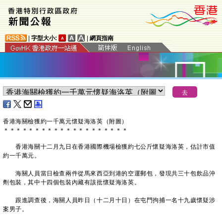
|
字型大小:
|
網頁指南
香港海關檢獲約一千萬元懷疑海洛英（附圖）
＊
＊
＊
＊
＊
＊
＊
＊
＊
＊
＊
＊
＊
＊
＊
＊
＊
＊
＊
＊
香港海關十二月九日在香港國際機場檢獲約七公斤懷疑海洛英，估計市值
約一千萬元。
海關人員當日檢查兩件從馬來西亞到港的空運郵包，發現共三十包飲品沖
劑包裝，其中十四個包裝內藏有該批懷疑海洛英。
跟進調查後，海關人員昨日（十二月十日）在屯門拘捕一名十九歲懷疑涉
案男子。