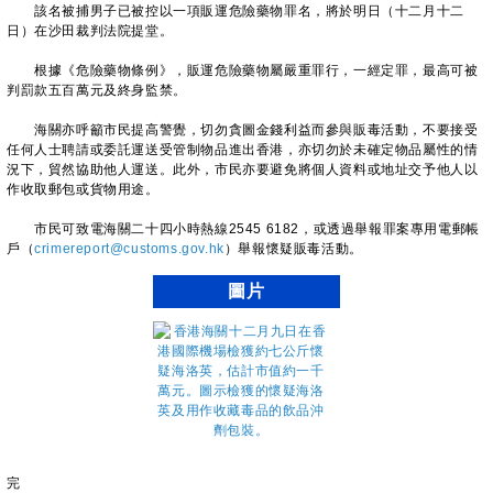
該名被捕男子已被控以一項販運危險藥物罪名，將於明日（十二月十二
日）在沙田裁判法院提堂。
根據《危險藥物條例》，販運危險藥物屬嚴重罪行，一經定罪，最高可被
判罰款五百萬元及終身監禁。
海關亦呼籲市民提高警覺，切勿貪圖金錢利益而參與販毒活動，不要接受
任何人士聘請或委託運送受管制物品進出香港，亦切勿於未確定物品屬性的情
況下，貿然協助他人運送。此外，市民亦要避免將個人資料或地址交予他人以
作收取郵包或貨物用途。
市民可致電海關二十四小時熱線2545 6182，或透過舉報罪案專用電郵帳
戶（
crimereport@customs.gov.hk
）舉報懷疑販毒活動。
圖片
完