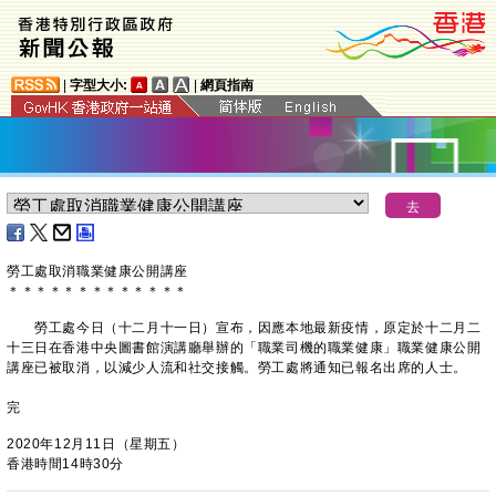
|
字型大小:
|
網頁指南
勞工處取消職業健康公開講座
＊
＊
＊
＊
＊
＊
＊
＊
＊
＊
＊
＊
＊
勞工處今日（十二月十一日）宣布，因應本地最新疫情，原定於十二月二
十三日在香港中央圖書館演講廳舉辦的「職業司機的職業健康」職業健康公開
講座已被取消，以減少人流和社交接觸。勞工處將通知已報名出席的人士。
完
2020年12月11日（星期五）
香港時間14時30分