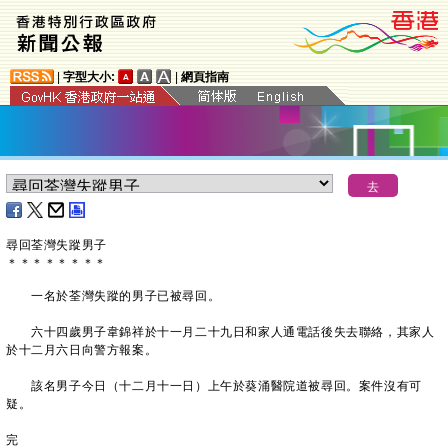
|
字型大小:
|
網頁指南
尋回荃灣失蹤男子
＊
＊
＊
＊
＊
＊
＊
＊
一名於荃灣失蹤的男子已被尋回。
六十四歲男子韋錦祥於十一月二十九日和家人通電話後失去聯絡，其家人
於十二月六日向警方報案。
該名男子今日（十二月十一日）上午於葵涌醫院道被尋回。案件沒有可
疑。
完