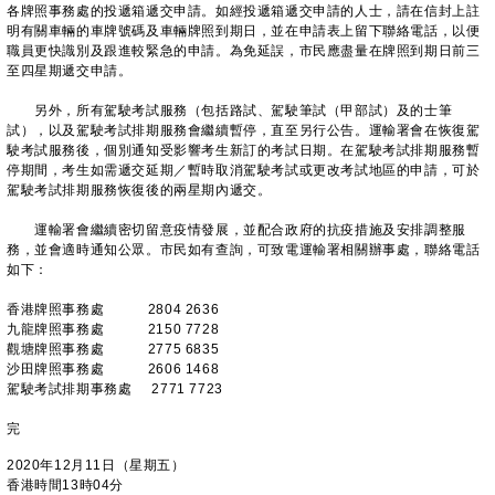
各牌照事務處的投遞箱遞交申請。如經投遞箱遞交申請的人士，請在信封上註
明有關車輛的車牌號碼及車輛牌照到期日，並在申請表上留下聯絡電話，以便
職員更快識別及跟進較緊急的申請。為免延誤，市民應盡量在牌照到期日前三
至四星期遞交申請。
另外，所有駕駛考試服務（包括路試、駕駛筆試（甲部試）及的士筆
試），以及駕駛考試排期服務會繼續暫停，直至另行公告。運輸署會在恢復駕
駛考試服務後，個別通知受影響考生新訂的考試日期。在駕駛考試排期服務暫
停期間，考生如需遞交延期／暫時取消駕駛考試或更改考試地區的申請，可於
駕駛考試排期服務恢復後的兩星期內遞交。
運輸署會繼續密切留意疫情發展，並配合政府的抗疫措施及安排調整服
務，並會適時通知公眾。市民如有查詢，可致電運輸署相關辦事處，聯絡電話
如下：
香港牌照事務處 2804 2636
九龍牌照事務處 2150 7728
觀塘牌照事務處 2775 6835
沙田牌照事務處 2606 1468
駕駛考試排期事務處 2771 7723
完
2020年12月11日（星期五）
香港時間13時04分