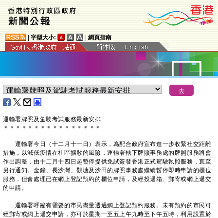
|
字型大小:
|
網頁指南
運輸署牌照及駕駛考試服務最新安
排
＊
＊
＊
＊
＊
＊
＊
＊
＊
＊
＊
＊
＊
＊
＊
＊
運輸署今日（十二月十一日）表示，為配合政府宣布進一步收緊社交距離
措施，以減低疫情在社區擴散的風險，運輸署轄下牌照事務處的牌照服務將會
作出調整，由十二月十四日起暫停提供免試簽發香港正式駕駛執照服務，直至
另行通知。金鐘、長沙灣、觀塘及沙田的牌照事務處繼續暫停即時申請的櫃位
服務，但會處理已在網上登記預約的櫃位申請，及經投遞箱、郵寄或網上遞交
的申請。
運輸署呼籲有需要的市民盡量透過網上登記預約服務。未有預約的市民可
經郵寄或網上遞交申請，亦可於星期一至五上午九時至下午五時，利用設置於