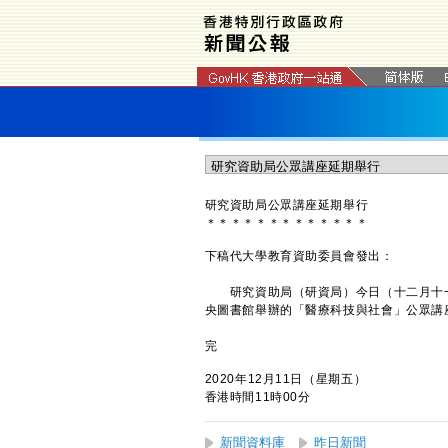
研究資助局公眾講座延期舉行
＊
＊
＊
＊
＊
＊
＊
＊
＊
＊
＊
＊
＊
下稿代大學教育資助委員會發出：
研究資助局（研資局）今日（十二月十一日
央圖書館舉辦的「醫療科技與社會」公眾講
完
2020年12月11日（星期五）
香港時間11時00分
新聞資料庫
昨日新聞