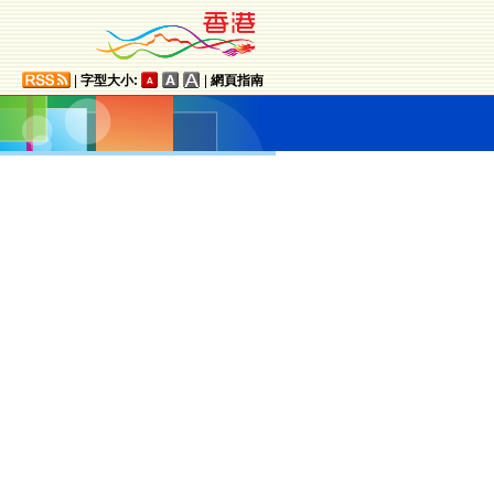
|
字型大小:
|
網頁指南