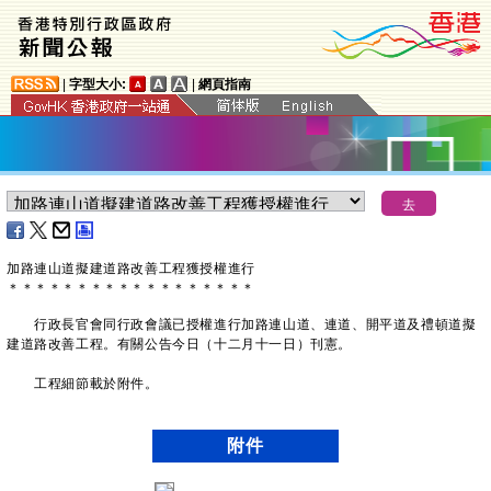
|
字型大小:
|
網頁指南
加路連山道擬建道路改善工程獲授權進行
＊
＊
＊
＊
＊
＊
＊
＊
＊
＊
＊
＊
＊
＊
＊
＊
＊
＊
行政長官會同行政會議已授權進行加路連山道、連道、開平道及禮頓道擬
建道路改善工程。有關公告今日（十二月十一日）刊憲。
工程細節載於附件。
附件