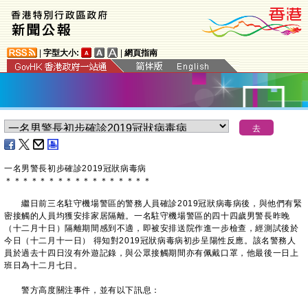
|
字型大小:
|
網頁指南
一名男警長初步確診2019冠狀病毒病
＊
＊
＊
＊
＊
＊
＊
＊
＊
＊
＊
＊
＊
＊
＊
＊
＊
繼日前三名駐守機場警區的警務人員確診2019冠狀病毒病後，與他們有緊
密接觸的人員均獲安排家居隔離。一名駐守機場警區的四十四歲男警長昨晚
（十二月十日）隔離期間感到不適，即被安排送院作進一步檢查，經測試後於
今日（十二月十一日） 得知對2019冠狀病毒病初步呈陽性反應。該名警務人
員於過去十四日沒有外遊記錄，與公眾接觸期間亦有佩戴口罩，他最後一日上
班日為十二月七日。
警方高度關注事件，並有以下訊息：