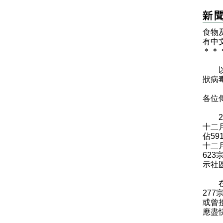
食物
有中
＊
＊
以下
狀病
各位
20
十二
佔5
十二
62
示社
​在
27
或曾
應盡