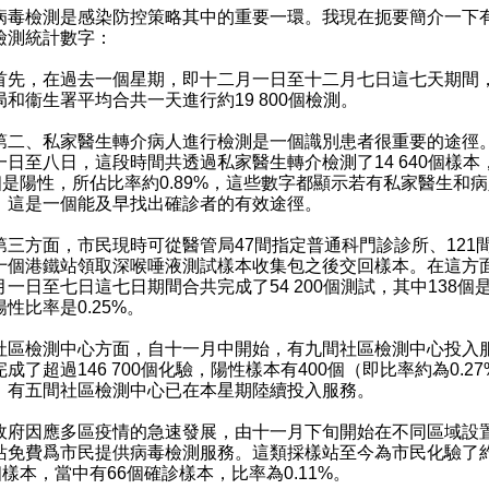
檢測是感染防控策略其中的重要一環。我現在扼要簡介一下
檢測統計數字：
，在過去一個星期，即十二月一日至十二月七日這七天期間
局和衞生署平均合共一天進行約19 800個檢測。
、私家醫生轉介病人進行檢測是一個識別患者很重要的途徑
一日至八日，這段時間共透過私家醫生轉介檢測了14 640個樣本
0個是陽性，所佔比率約0.89%，這些數字都顯示若有私家醫生和
，這是一個能及早找出確診者的有效途徑。
方面，市民現時可從醫管局47間指定普通科門診診所、121
十個港鐵站領取深喉唾液測試樣本收集包之後交回樣本。在這方
月一日至七日這七日期間合共完成了54 200個測試，其中138個
性比率是0.25%。
檢測中心方面，自十一月中開始，有九間社區檢測中心投入
成了超過146 700個化驗，陽性樣本有400個（即比率約為0.2
，有五間社區檢測中心已在本星期陸續投入服務。
因應多區疫情的急速發展，由十一月下旬開始在不同區域設
站免費爲市民提供病毒檢測服務。這類採樣站至今為市民化驗了約
個樣本，當中有66個確診樣本，比率為0.11%。