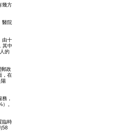
有幾方
，醫院
。由十
，其中
病人的
間郵政
面，在
是陽
服務，
7%）。
置臨時
58