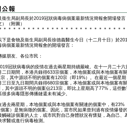
及衞生局副局長於2019冠狀病毒病個案最新情況簡報會開場發言
文）（附圖）
＊
＊
＊
＊
＊
＊
＊
＊
＊
＊
＊
＊
＊
＊
＊
＊
＊
＊
＊
＊
＊
＊
＊
＊
＊
＊
＊
是食物及衞生局副局長徐德義醫生今日（十二月十日）於201
毒病個案最新情況簡報會的開場發言：
傳媒朋友、各位市民：
19冠狀病毒病的疫情在過去兩星期持續嚴峻。在十一月二十六
月二日期間，本港共錄得633宗個案，本地個案或與本地個案有
91宗，其中源頭不明的個案有120宗（即19%）。在最近一個星
月三日至九日期間共錄得680宗個案，本地個案或與本地個案有
3宗，其中源頭不明的個案佔213宗，即比上星期高了77%，這些
區很多病毒隱形傳播鏈還未有減少。
過去兩星期，本地個案或與本地個案有關連的個案中，有23%
7宗個案）是無病徵的個案。因此，當市民如果曾到過有疫情爆發
接觸確診個案的人士，或市民對自己身體狀況有懷疑，為自己、
快求醫或進行病毒檢測。