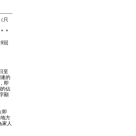
（只
＊
＊
9冠
日至
關連的
期，即
關的佔
數字顯
（即
的地方
為家人