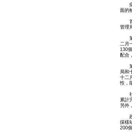
病毒
面的
首先
管理
第二
二月
13
配合
第三
局和
十二
性，陽
社區
累計完
另外
政府
採樣
200