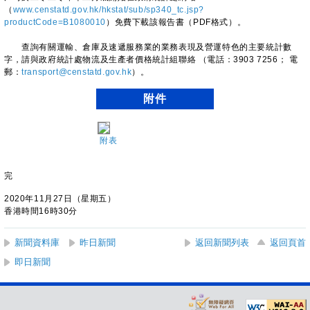
（
www.censtatd.gov.hk/hkstat/sub/sp340_tc.jsp?
productCode=B1080010
）免費下載該報告書（PDF格式）。
查詢有關運輸、倉庫及速遞服務業的業務表現及營運特色的主要統計數
字，請與政府統計處物流及生產者價格統計組聯絡 （電話：3903 7256； 電
郵：
transport@censtatd.gov.hk
）。
附件
附表
完
2020年11月27日（星期五）
香港時間16時30分
新聞資料庫
昨日新聞
返回新聞列表
返回頁首
即日新聞