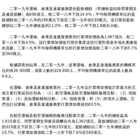
二零一九年運輸、倉庫及速遞服務業的盈餘總額 （即總收益扣除營運開支
及僱員薪酬）為606億元，較二零一八年下跌14.4%；平均每間機構單位的盈
餘總額由二零一八年的280萬元下跌至二零一九年的230萬元。這行業的盈餘
總額佔二零一九年總收益的11.0%，較二零一八年下跌1.8個百分點。
二零一九年運輸、倉庫及速遞服務業的行業增加價值為1,467億元，較二
零一八年下跌4.5%。該行業增加價值可用作量度這些行業對香港本地生產總值
的貢獻。二零一九年平均每間機構單位的行業增加價值較二零一八年下跌5.7%
至560萬元。
根據調查的結果，在二零一九年，從事運輸、倉庫及速遞服務業的機構單
位約有26 000間，就業人數約228 800人，平均每間機構單位的就業人數為
8.8人。
在運輸、倉庫及速遞服務業內，二零一九年以行業增加價值計算最大的五
個主要行業組別分別為：（1）航空運輸及航空運輸輔助服務活動；（2）陸路
客運；（3）其他運輸輔助活動；（4）陸路貨運；和（5）跨境水上運輸。它
們合計佔運輸、倉庫及速遞服務業行業增加價值的83.5%。
在航空運輸及航空運輸輔助服務活動業方面，二零一九年的總收益為
1,615億元，而營運開支和僱員薪酬合共為1,362億元。盈餘總額由二零一八年
的315億元下跌至二零一九年的253億元。盈餘總額佔二零一九年總收益的
15.7%。行業增加價值較二零一八年下跌7.6%至583億元。