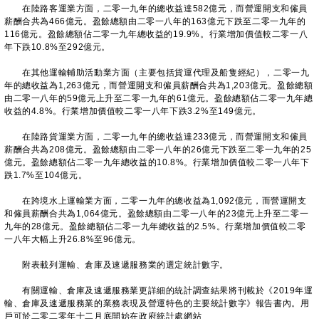
在陸路客運業方面，二零一九年的總收益達582億元，而營運開支和僱員
薪酬合共為466億元。盈餘總額由二零一八年的163億元下跌至二零一九年的
116億元。盈餘總額佔二零一九年總收益的19.9%。行業增加價值較二零一八
年下跌10.8%至292億元。
在其他運輸輔助活動業方面（主要包括貨運代理及船隻經紀），二零一九
年的總收益為1,263億元，而營運開支和僱員薪酬合共為1,203億元。盈餘總額
由二零一八年的59億元上升至二零一九年的61億元。盈餘總額佔二零一九年總
收益的4.8%。行業增加價值較二零一八年下跌3.2%至149億元。
在陸路貨運業方面，二零一九年的總收益達233億元，而營運開支和僱員
薪酬合共為208億元。盈餘總額由二零一八年的26億元下跌至二零一九年的25
億元。盈餘總額佔二零一九年總收益的10.8%。行業增加價值較二零一八年下
跌1.7%至104億元。
在跨境水上運輸業方面，二零一九年的總收益為1,092億元，而營運開支
和僱員薪酬合共為1,064億元。盈餘總額由二零一八年的23億元上升至二零一
九年的28億元。盈餘總額佔二零一九年總收益的2.5%。行業增加價值較二零
一八年大幅上升26.8%至96億元。
附表載列運輸、倉庫及速遞服務業的選定統計數字。
有關運輸、倉庫及速遞服務業更詳細的統計調查結果將刊載於《2019年運
輸、倉庫及速遞服務業的業務表現及營運特色的主要統計數字》報告書內。用
戶可於二零二零年十二月底開始在政府統計處網站