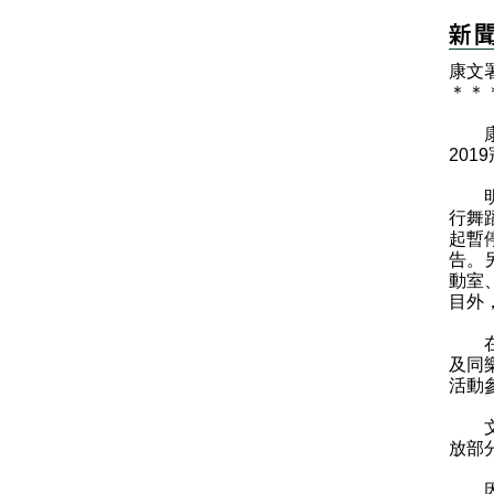
康文
＊
＊
康樂
20
明日
行舞
起暫
告。
動室
目外
在康
及同
活動
文化
放部
因上