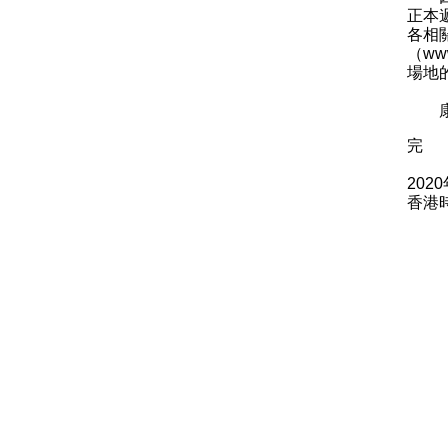
正本
各相
（
www
場地
康文
完
202
香港時