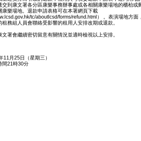
遞交到康文署各分區康樂事務辦事處或各相關康樂場地的櫃枱或
關康樂場地。退款申請表格可在本署網頁下載
.lcsd.gov.hk/tc/aboutlcsd/forms/refund.html
） 。表演場地方面
的租務組人員會聯絡受影響的租用人安排改期或退款。
署會繼續密切留意有關情況並適時檢視以上安排。
0年11月25日（星期三）
間21時30分