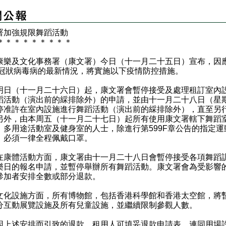
署加強規限舞蹈活動
＊
＊
＊
＊
＊
＊
＊
＊
＊
及文化事務署（康文署）今日（十一月二十五日）宣布，因
19冠狀病毒病的最新情況，將實施以下疫情防控措施。
（十一月二十六日）起，康文署會暫停接受及處理租訂室內
蹈活動（演出前的綵排除外）的申請，並由十一月二十八日（星
停准許在室內設施進行舞蹈活動（演出前的綵排除外），直至另
另外，由本周五（十一月二十七日）起所有使用康文署轄下舞蹈
、多用途活動室及健身室的人士，除進行第599F章公告的指定運
，必須一律全程佩戴口罩。
體活動方面，康文署由十一月二十八日會暫停接受各項舞蹈
樂日的報名申請，並暫停舉辦所有舞蹈活動。康文署會為受影響
參加者安排全數或部分退款。
設施方面，所有博物館，包括香港科學館和香港太空館，將
分互動展覽設施及所有兒童設施，並繼續限制參觀人數。
述安排而引致的退款，租用人可填妥退款申請表，連同用場