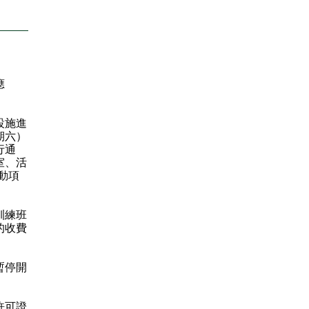
應
設施進
期六）
行通
室、活
動項
訓練班
的收費
暫停開
許可證