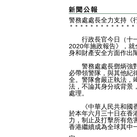
警務處處長全力支持《行
＊
＊
＊
＊
＊
＊
＊
＊
＊
＊
＊
＊
＊
行政長官今日（十一
2020年施政報告》，
身和財產安全方面作出
警務處處長鄧炳強對
必帶領警隊，與其他紀
全。警隊會嚴正執法，
法，不論其身分或背景
處理。
《中華人民共和國香
於本年六月三十日在香
力，制止及打擊所有危
香港繼續成為全球其中