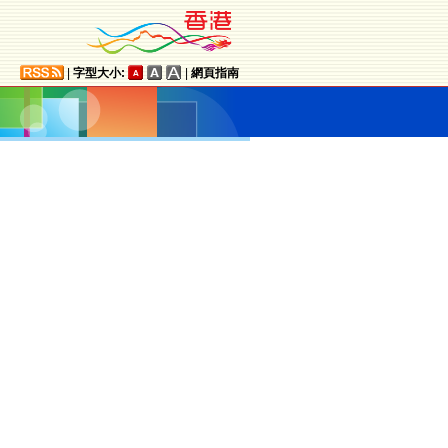
|
字型大小:
|
網頁指南