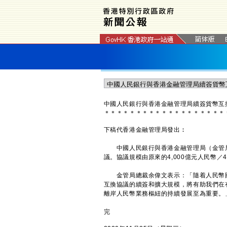
中國人民銀行與香港金融管理局續簽貨幣互
＊
＊
＊
＊
＊
＊
＊
＊
＊
＊
＊
＊
＊
＊
＊
＊
＊
＊
＊
下稿代香港金融管理局發出︰
中國人民銀行與香港金融管理局（金管局
議。協議規模由原來的4,000億元人民幣／4,
金管局總裁余偉文表示：「隨着人民幣國
互換協議的續簽和擴大規模，將有助我們在
離岸人民幣業務樞紐的持續發展至為重要。
完