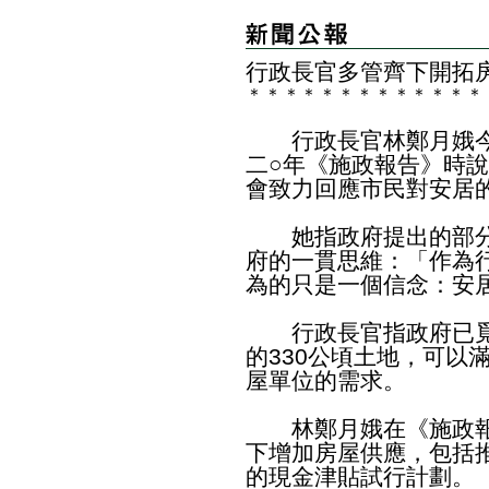
行政長官多管齊下開拓
＊
＊
＊
＊
＊
＊
＊
＊
＊
＊
＊
＊
＊
行政長官林鄭月娥今
二○年《施政報告》時
會致力回應市民對安居
她指政府提出的部分
府的一貫思維：「作為
為的只是一個信念：安
行政長官指政府已覓得興
的330公頃土地，可以滿
屋單位的需求。
林鄭月娥在《施政報
下增加房屋供應，包括
的現金津貼試行計劃。