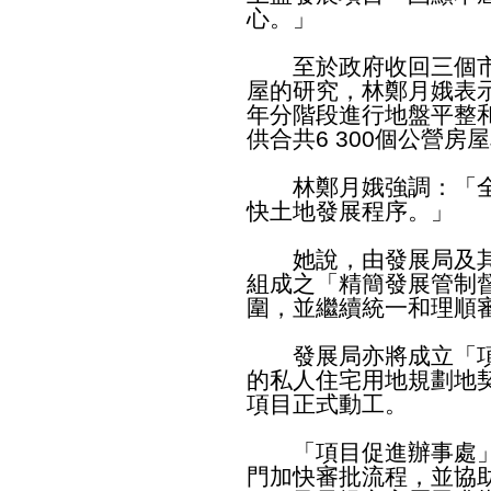
心。」
至於政府收回三個市
屋的研究，林鄭月娥表
年分階段進行地盤平整
供合共6 300個公營房
林鄭月娥強調：「全
快土地發展程序。」
她說，由發展局及其
組成之「精簡發展管制
圍，並繼續統一和理順
發展局亦將成立「項
的私人住宅用地規劃地
項目正式動工。
「項目促進辦事處」
門加快審批流程，並協