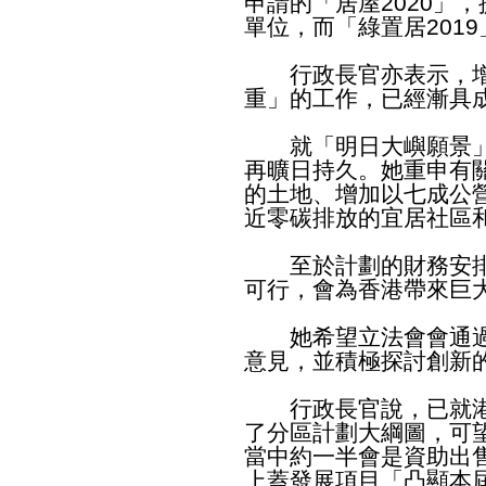
申請的「居屋2020」，
單位，而「綠置居2019
行政長官亦表示，增
重」的工作，已經漸具
就「明日大嶼願景」
再曠日持久。她重申有
的土地、增加以七成公
近零碳排放的宜居社區
至於計劃的財務安排
可行，會為香港帶來巨
她希望立法會會通過
意見，並積極探討創新
行政長官說，已就港
了分區計劃大綱圖，可望
當中約一半會是資助出
上蓋發展項目「凸顯本