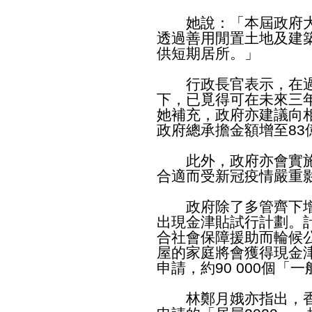
她說：「本屆政府大
透過善用閒置土地及建
供短期居所。」
行政長官表示，在過
下，已覓得可在未來三年
她補充，政府亦建議向
政府總承擔金額增至83
此外，政府亦會實施
合適而受新冠疫情嚴重
政府除了多管齊下增
出現金津貼試行計劃。
合社會保障援助而輪候
屋的家庭將會獲得現金
申請，約90 000個「
林鄭月娥亦指出，香