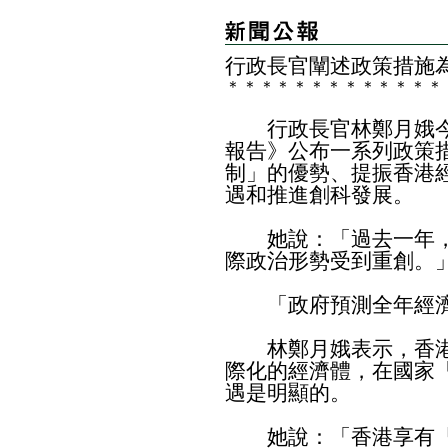
行政長官闡述政策措施
＊
＊
＊
＊
＊
＊
＊
＊
＊
＊
＊
＊
＊
行政長官林鄭月娥今
報告》公布一系列政策
制」的優勢、提振香港
遇和推進創科發展。
她說：「過去一年，
際政治形勢受到重創。
「政府預測全年經濟收
林鄭月娥表示，香港
際化的經濟體，在國家
遇是明顯的。
她說：「香港享有『