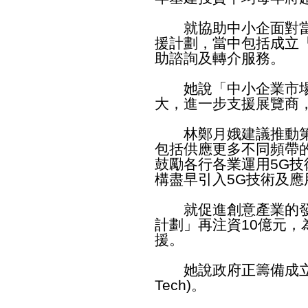
就協助中小企面對當
援計劃，當中包括成立
助諮詢及轉介服務。
她說「中小企業市場
大，進一步支援展覽商
林鄭月娥建議推動第五
包括供應更多不同頻帶
鼓勵各行各業運用5G
構盡早引入5G技術及應
就促進創意產業的發
計劃」再注資10億元
援。
她說政府正籌備成立專
Tech)。