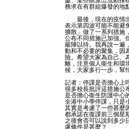
廈、某些區派出流動採
務求在有群組爆發的地
最後，現在的疫情出
表示第四波可能不能避
擴散」做了一系列措施
公布不同措施已加強。
嚴陣以待。我再說一遍
動和不必要的聚集，因
險。希望大家為自己、
離，注意個人衞生和環
候，大家多行一步，幫
記者：停課是否擔心上
很多校長批評這措施公
是否擔心衞生防護中心
全港中小學停課，只是
其實是考慮了一些甚麼
都承諾在復課前三個星
之後會否可以說到多少
慮條件是甚麼？