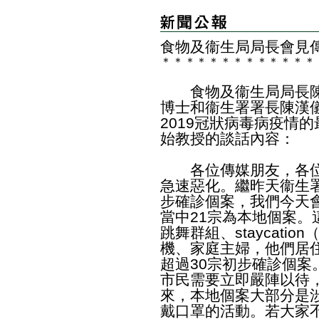
食物及衞生局局長會見
＊
＊
＊
＊
＊
＊
＊
＊
＊
＊
＊
＊
＊
食物及衞生局局長陳
博士和衞生署署長陳漢
2019冠狀病毒病疫情
始教授的談話內容：
各位傳媒朋友，各位
急速惡化。繼昨天衞生
步確診個案，我們今天
當中21宗為本地個案
跳舞群組、staycati
機、家庭主婦，他們居
超過30宗初步確診個
市民需要立即嚴陣以待
來，本地個案大部分是
戴口罩的活動。若大家