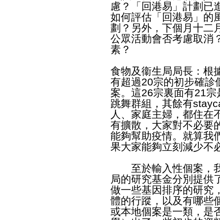
慮？「回港易」計劃已
如何評估「回港易」的
劃？另外，下個月十二
公眾活動會否考慮取消
素？
食物及衞生局局長：根
有超過20宗的初步確診
案。這26宗裏面有21
跳舞群組，其餘有stayc
人、家庭主婦，都住在
有擴散，大家對不必要
能夠幫助疫情。就算我
果大家能夠立刻減少不
至於輸入性個案，我
局的研究基金分別提供
做一些基因排序的研究
體的行蹤，以及有哪些
或本地個案是一類，是