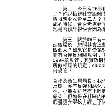
第二，今日有26宗確
了？你說檢視社交距離
將限聚令收緊至二人？
施的時候，會否考慮延
泡是否預計很快會因為
第三，關於昨日有一名7
然後爆疫，想問其實這
四個人？如果它是受第5
間有否違反相關規例，
599F章規管，其實政
所做相應的規定，club
何規管？
食物及衞生局局長：我
反覆，亦有反彈和惡化
在。小朋友雖然有上呼
感染，但如果在社區內
們繼續在學校上課、下