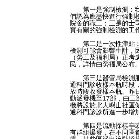
第一是強制檢測︰我
們認為應盡快進行強制
院舍的職工；三是的士
實有關的強制檢測的工
第二是一次性津貼︰
檢測可能會影響生計，
（勞工及福利局）正考
民，詳情由勞福局公布
第三是醫管局檢測服
通科門診收樣本瓶時段
放時段收發樣本瓶。昨
動派發機至17部，由三
機將設於北大嶼山社區
通科門診診所進一步增加
第四是流動採樣亭或
有群組爆發，在不同區