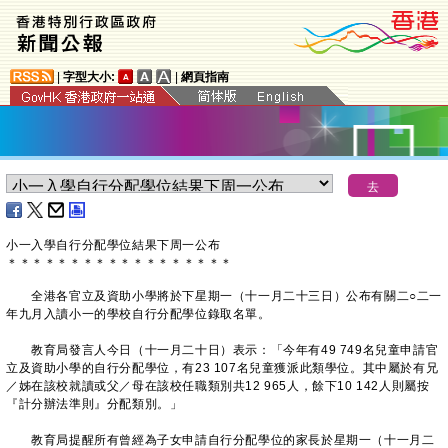
|
字型大小:
|
網頁指南
小一入學自行分配學位結果下周一公布
＊
＊
＊
＊
＊
＊
＊
＊
＊
＊
＊
＊
＊
＊
＊
＊
＊
＊
全港各官立及資助小學將於下星期一（十一月二十三日）公布有關二○二一
年九月入讀小一的學校自行分配學位錄取名單。
教育局發言人今日（十一月二十日）表示：「今年有49 749名兒童申請官
立及資助小學的自行分配學位，有23 107名兒童獲派此類學位。其中屬於有兄
／姊在該校就讀或父／母在該校任職類別共12 965人，餘下10 142人則屬按
『計分辦法準則』分配類別。」
教育局提醒所有曾經為子女申請自行分配學位的家長於星期一（十一月二