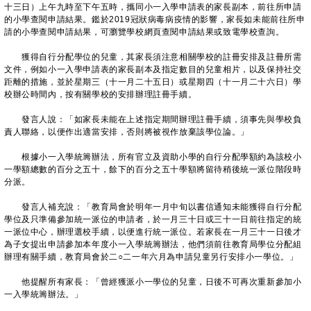
十三日）上午九時至下午五時，攜同小一入學申請表的家長副本，前往所申請
的小學查閱申請結果。鑑於2019冠狀病毒病疫情的影響，家長如未能前往所申
請的小學查閱申請結果，可瀏覽學校網頁查閱申請結果或致電學校查詢。
獲得自行分配學位的兒童，其家長須注意相關學校的註冊安排及註冊所需
文件，例如小一入學申請表的家長副本及指定數目的兒童相片，以及保持社交
距離的措施，並於星期三（十一月二十五日）或星期四（十一月二十六日）學
校辦公時間內，按有關學校的安排辦理註冊手續。
發言人說：「如家長未能在上述指定期間辦理註冊手續，須事先與學校負
責人聯絡，以便作出適當安排，否則將被視作放棄該學位論。」
根據小一入學統籌辦法，所有官立及資助小學的自行分配學額約為該校小
一學額總數的百分之五十，餘下的百分之五十學額將留待稍後統一派位階段時
分派。
發言人補充說：「教育局會於明年一月中旬以書信通知未能獲得自行分配
學位及只準備參加統一派位的申請者，於一月三十日或三十一日前往指定的統
一派位中心，辦理選校手續，以便進行統一派位。若家長在一月三十一日後才
為子女提出申請參加本年度小一入學統籌辦法，他們須前往教育局學位分配組
辦理有關手續，教育局會於二○二一年六月為申請兒童另行安排小一學位。」
他提醒所有家長：「曾經獲派小一學位的兒童，日後不可再次重新參加小
一入學統籌辦法。」