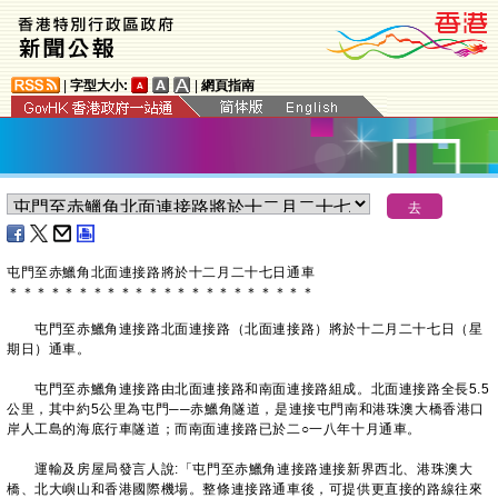
|
字型大小:
|
網頁指南
屯門至赤鱲角北面連接路將於十二月二十七日通車
＊
＊
＊
＊
＊
＊
＊
＊
＊
＊
＊
＊
＊
＊
＊
＊
＊
＊
＊
＊
＊
＊
屯門至赤鱲角連接路北面連接路（北面連接路）將於十二月二十七日（星
期日）通車。
屯門至赤鱲角連接路由北面連接路和南面連接路組成。北面連接路全長5.5
公里，其中約5公里為屯門──赤鱲角隧道，是連接屯門南和港珠澳大橋香港口
岸人工島的海底行車隧道；而南面連接路已於二○一八年十月通車。
運輸及房屋局發言人說:「屯門至赤鱲角連接路連接新界西北、港珠澳大
橋、北大嶼山和香港國際機場。整條連接路通車後，可提供更直接的路線往來