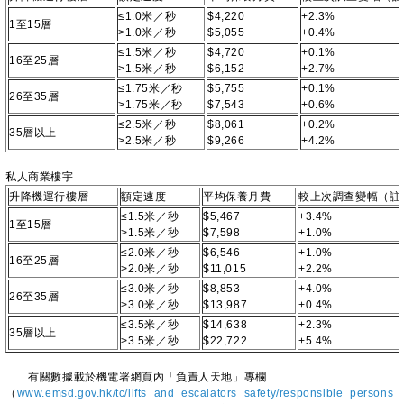
≤1.0米／秒
$4,220
+2.3%
1至15層
>1.0米／秒
$5,055
+0.4%
≤1.5米／秒
$4,720
+0.1%
16至25層
>1.5米／秒
$6,152
+2.7%
≤1.75米／秒
$5,755
+0.1%
26至35層
>1.75米／秒
$7,543
+0.6%
≤2.5米／秒
$8,061
+0.2%
35層以上
>2.5米／秒
$9,266
+4.2%
私人商業樓宇
升降機運行樓層
額定速度
平均保養月費
較上次調查變幅（註
≤1.5米／秒
$5,467
+3.4%
1至15層
>1.5米／秒
$7,598
+1.0%
≤2.0米／秒
$6,546
+1.0%
16至25層
>2.0米／秒
$11,015
+2.2%
≤3.0米／秒
$8,853
+4.0%
26至35層
>3.0米／秒
$13,987
+0.4%
≤3.5米／秒
$14,638
+2.3%
35層以上
>3.5米／秒
$22,722
+5.4%
有關數據載於機電署網頁內「負責人天地」專欄
（
www.emsd.gov.hk/tc/lifts_and_escalators_safety/responsible_persons