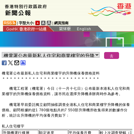
|
字型大小:
|
網頁指南
機電署公布最新私人住宅和商業樓宇的升降機保養價格資料
＊
＊
＊
＊
＊
＊
＊
＊
＊
＊
＊
＊
＊
＊
＊
＊
＊
＊
＊
＊
＊
＊
＊
＊
＊
＊
機電工程署（機電署）今日（十一月十七日）公布最新本港私人住宅和商
業樓宇的升降機保養價格資料，讓市民在選擇升降機承辦商時作為參考。
機電署早前委託獨立顧問抽樣調查全港私人住宅和商業樓宇升降機的保養
價格。顧問根據約從1 780個地點共約7 550部升降機所收集得來的數據作分
析，統計出升降機的平均保養月費如下：
私人住宅樓宇
升降機運行樓層
額定速度
平均保養月費
較上次調查變幅（註