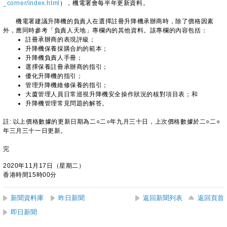
_corner/index.html
），機電署會每半年更新資料。
機電署建議升降機的負責人在選擇註冊升降機承辦商時，除了價格因素
外，應同時參考「負責人天地」專欄內的其他資料。該專欄的內容包括：
註冊承辦商的表現評級；
升降機保養採購合約的範本；
升降機負責人手冊；
選擇保養註冊承辦商的指引；
優化升降機的指引；
管理升降機維修保養的指引；
大廈管理人員日常巡視升降機安全操作狀況的核對項目表；和
升降機管理常見問題的解答。
註: 以上價格數據的更新日期為二○二○年九月三十日，上次價格數據於二○二○
年三月三十一日更新。
完
2020年11月17日（星期二）
香港時間15時00分
新聞資料庫
昨日新聞
返回新聞列表
返回頁首
即日新聞