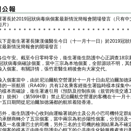
署署長於
2019
冠狀病毒病個案最新情況簡報會開場發言（只有中
短片）
＊
＊
＊
＊
＊
＊
＊
＊
＊
＊
＊
＊
＊
＊
＊
＊
＊
＊
＊
＊
＊
＊
＊
＊
＊
＊
＊
是衞生署署長陳漢儀醫生今日（十一月十一日）於2019冠狀
案最新情況簡報會的開場發言：
午安。截至今日零時零分，衞生署衞生防護中心正調查18宗
19冠狀病毒病確診個案，當中三宗為本地個案，全部源頭不明，其餘
輸入個案。有關詳情，張竹君醫生稍後會向大家交代。
個案當中，由於尼泊爾航空營運於十一月十日由尼泊爾加德
港的一班航班（RA409）共有12名乘客經衞生署臨時樣本採集中
的樣本而確診，衞生署遂引用《預防及控制疾病（規管跨境交通
者）規例》（第599H章）禁止尼泊爾航空營運的客機在十一月十
十五日期間從尼泊爾加德滿都的航班着陸香港。
，衞生防護中心收到由運輸署就的士及公共小巴司機特定群
的承辦商轉介了五宗個案，當中兩宗為初步陽性個案，分別涉及
機及一名復康巴士的司機，另外三名的士司機的檢測結果為不確
宗個案的樣本正由衞生防護中心轄下的公共衞生化驗服務處進行