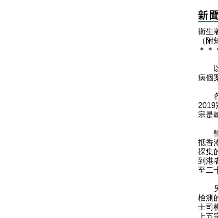
衞生
（附
＊
＊
以下
病個
各位
20
宗是
輸入
抵香
採集
到港
至二
另外
檢測
士司
上五