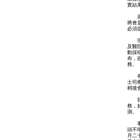
實結
若以
將會
必須
現時
及醫
動採
布，
務。
有鑑
士司
稍後
我在
務，
測。
事實
頭不
月二