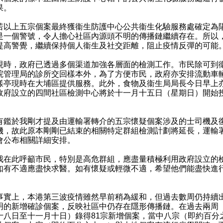
果。
上五宗個案最終獲衞生防護中心公共衞生化驗服務處確定為
是一個警號，令人擔心社區內源頭不明的傳播鏈繼續存在。所以
提高警覺，繼續保持個人衞生及社交距離，阻止疫情反彈的可能
，政府已透過多個渠道加強各層面的檢測工作。市民除可到
院管理局的診所交回樣本外，為了方便市民，政府亦安排流動車
樣亭現時在大埔區提供服務。此外，食物及衞生局局長今日早上
政府設立的四間社區檢測中心將於十一月十五日（星期日）開始
於我剛才提及由運輸署轉介的五宗懷疑個案涉及的士司機及
機，故此原本剛剛已結束的相關特定群組檢測計劃將延長，運輸
會公布相關詳細安排。
此呼籲市民，特別是高危群組，應盡量積極利用政府設立的
如有不適應盡快求醫。如有懷疑或輕微不適，希望他們能盡快進
上，本港第三波疫情雖然早前稍為緩和，但過去數周仍持續
明的新增確診個案，反映社區中仍存在隱形傳播鏈。在過去兩周
十八日至十一月十日）錄得81宗新增個案，當中八宗（即約百分