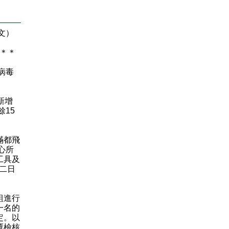
文）
＊
＊
病毒
新增
15
滿都飛
心所
工具及
二日
組進行
一名的
定。以
覆檢核