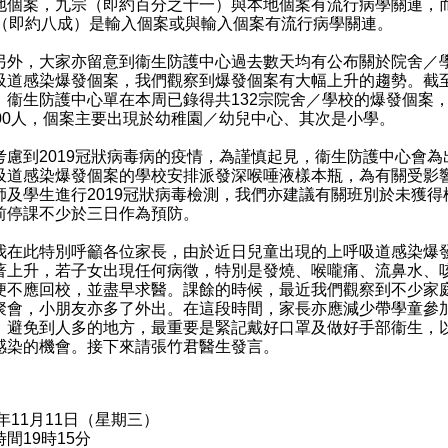
地個案，九宗（即約百分之十一）與本地個案有流行病學關連，
宗（即約八成）是輸入個案或與輸入個案有流行病學關連。
，大家亦留意到衞生防護中心過去數天均有公布關於院舍／
吸道感染爆發個案，我們觀察到爆發個案有大幅上升的趨勢。截
，衞生防護中心單在本周已錄得共132宗院舍／學校的爆發個案
400人，個案主要出現於幼稚園／幼兒中心、其次是小學。
到2019冠狀病毒病的疫情，為謹慎起見，衞生防護中心會為
吸道感染爆發個案的學校安排派發深喉唾液樣本瓶，為有關受影
師及學生進行2019冠狀病毒檢測，我們亦建議有關班別於未獲得
前停課不少於三日作為預防。
此特別呼籲各位家長，由於近日兒童出現的上呼吸道感染爆
著上升，若子女出現任何病徵，特別是發燒、喉嚨痛、流鼻水、
便不應回校，並盡早求醫。課餘的時候，最近我們觀察到不少家
聚會，小朋友亦多了外出。在這段時間，家長亦應減少帶學童參
，避免到人多的地方，最重要是緊記戴好口罩及做好手部衞生，
感染的機會。接下來請張竹君醫生發言。
0年11月11日（星期三）
間19時15分