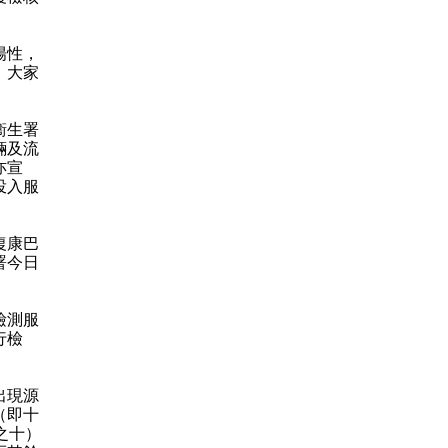
陽性，
，大家
。
衞生署
輛及流
亦宣
投入服
復康巴
署今日
檢測服
行檢
出現源
（即十
之十）