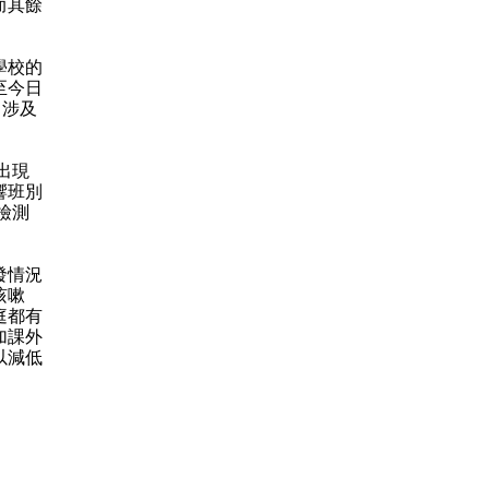
而其餘
學校的
至今日
，涉及
出現
響班別
檢測
發情況
咳嗽
庭都有
加課外
以減低