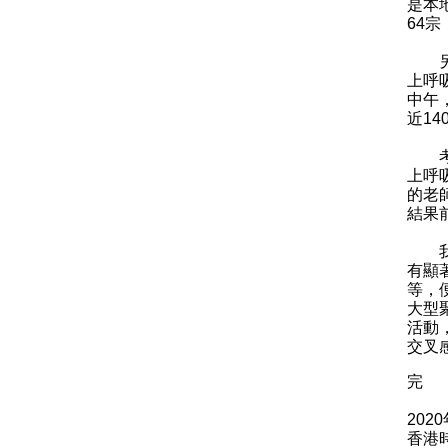
是本
64
另外
上呼
中午
近1
考慮
上呼
的老
結果
我在
有顯
等，
大型
活動
交叉
完
202
香港時