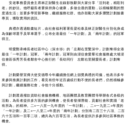
安老事務委員會主席林正財醫生在錄影致辭與大家分享「活到老，精彩到
老」的妙法。他呼籲長者要保持身心健康，多做合適的運動，以積極樂觀的態
度過生活；並要多學習新事物，繼續服務社群。他亦鼓勵大家多瀏覽計劃臉書
專頁，獲取實用的資訊。
典禮亦透過動畫短片，由社會福利署署長梁松泰及林正財醫生分別化身成
為保齡球選手及單車選手，公布全港最佳「一年計劃」及「兩年計劃」的冠軍
得主。
明愛鄭承峰長者社區中心（深水埗）的「左鄰右里繫深中」計劃奪得全港
最佳「一年計劃」冠軍。「兩年計劃」冠軍則由浸信會愛羣社會服務處大埔浸
信會區張秀芳長者鄰舍中心推行的「長幼同行 左鄰右里關愛長者」計劃奪
得。
計劃榮譽宣傳大使安德尊今年繼續擔任網上頒獎典禮的司儀，他表示多年
來參與推廣計劃的工作，看見有些年近百歲或行動不便的長者們，仍然積極參
與計劃，繼續服務社會，令他十分感動。
計劃透過撥款資助社會服務機構、地區團體及教育團體等舉辦各式各樣的
活動，為長者提供多方面的參與機會，使長者發揮潛能，貢獻社會和實踐「老
有所為」的精神。二○一八至一九年度的「一年計劃」、二○一九至二○年度的
「一年計劃」及二○一八至二○年度的「兩年計劃」分別有二百三十八項、二百
六十五項和一百零二項，總共為六百零五項，為長者提供許多參與社區事務的
機會。