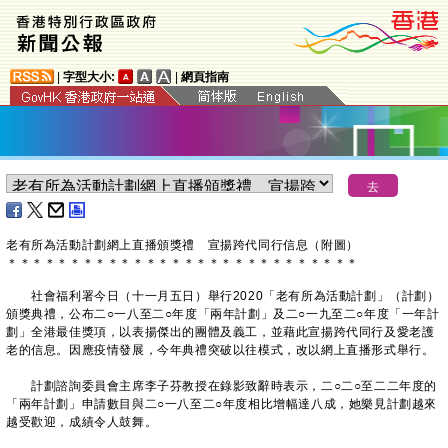
|
字型大小:
|
網頁指南
老有所為活動計劃網上直播頒獎禮 宣揚跨代同行信息（附圖）
＊
＊
＊
＊
＊
＊
＊
＊
＊
＊
＊
＊
＊
＊
＊
＊
＊
＊
＊
＊
＊
＊
＊
＊
＊
＊
＊
＊
社會福利署今日（十一月五日）舉行2020「老有所為活動計劃」（計劃）
頒獎典禮，公布二○一八至二○年度「兩年計劃」及二○一九至二○年度「一年計
劃」全港最佳獎項，以表揚傑出的團體及義工，並藉此宣揚跨代同行及愛老護
老的信息。因應疫情發展，今年典禮突破以往模式，改以網上直播形式舉行。
計劃諮詢委員會主席李子芬教授在錄影致辭時表示，二○二○至二二年度的
「兩年計劃」申請數目與二○一八至二○年度相比增幅達八成，她樂見計劃越來
越受歡迎，成績令人鼓舞。