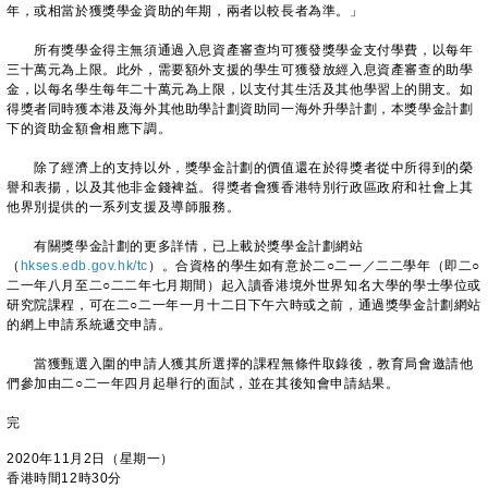
年，或相當於獲獎學金資助的年期，兩者以較長者為準。」
所有獎學金得主無須通過入息資產審查均可獲發獎學金支付學費，以每年
三十萬元為上限。此外，需要額外支援的學生可獲發放經入息資產審查的助學
金，以每名學生每年二十萬元為上限，以支付其生活及其他學習上的開支。如
得獎者同時獲本港及海外其他助學計劃資助同一海外升學計劃，本獎學金計劃
下的資助金額會相應下調。
除了經濟上的支持以外，獎學金計劃的價值還在於得獎者從中所得到的榮
譽和表揚，以及其他非金錢裨益。得獎者會獲香港特別行政區政府和社會上其
他界別提供的一系列支援及導師服務。
有關獎學金計劃的更多詳情，已上載於獎學金計劃網站
（
hkses.edb.gov.hk/tc
）。合資格的學生如有意於二○二一／二二學年（即二○
二一年八月至二○二二年七月期間）起入讀香港境外世界知名大學的學士學位或
研究院課程，可在二○二一年一月十二日下午六時或之前，通過獎學金計劃網站
的網上申請系統遞交申請。
當獲甄選入圍的申請人獲其所選擇的課程無條件取錄後，教育局會邀請他
們參加由二○二一年四月起舉行的面試，並在其後知會申請結果。
完
2020年11月2日（星期一）
香港時間12時30分