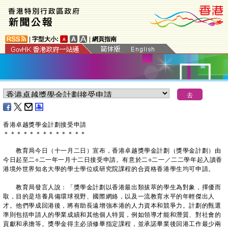
|
字型大小:
|
網頁指南
香港卓越獎學金計劃接受申請
＊
＊
＊
＊
＊
＊
＊
＊
＊
＊
＊
＊
＊
教育局今日（十一月二日）宣布，香港卓越獎學金計劃（獎學金計劃）由
今日起至二○二一年一月十二日接受申請。有意於二○二一／二二學年起入讀香
港境外世界知名大學的學士學位或研究院課程的合資格香港學生均可申請。
教育局發言人說：「獎學金計劃以香港最出類拔萃的學生為對象，擇優而
取，目的是培養具備環球視野、國際網絡，以及一流教育水平的年輕傑出人
才。他們學成回港後，將有助長遠增強本港的人力資本和競爭力。計劃的甄選
準則包括申請人的學業成績和其他個人特質，例如領導才能和潛質、對社會的
貢獻和承擔等。獎學金得主必須修畢指定課程，並承諾畢業後回港工作最少兩