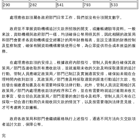
290
282
541
793
533
處理應收款項屬各政府部門日常工作，我們並沒有分項開支數字。
政府並不掌握資助機構追討欠款所招致的開支，或撇帳總額等資料。一般
來說，資助機構與政府部門一樣，均須確保公帑用得其所，因此相關的政策局
和部門會要求各資助機構提交經審計的周年財務報表，並設立適當的財務控制
及監察制度，確保有關資助機構審慎使用公帑，為公眾提供符合成本效益的服
務。
在處理應收款項的安排上，根據政府內部指引，管制人員有責任確保其政
策局／部門迅速收取所有應收款項，並就逾期未收的欠款及時採取適當的追討
行動。管制人員應確定政策局／部門已制訂及實施適當安排，確保如未能在合
理時間內收到款項，其政策局／部門會及時採取適當的跟進行動追討欠款，包
括發出催繳通知書及在有需要時採取法律行動。此外，管制人員須定期檢討其
政策局／部門內處理應收款項的程序和工作，並在有需要時就追討逾期未收欠
款事宜，發出切合其政策局／部門需要的會計指令及程序。管制人員只有在已
採取一切合適行動而仍未能收回欠款的情況下，以及按需要徵詢法律意見後，
才可考慮將欠款撇帳。
政府各政策局和部門會繼續嚴格執行上述指引，通過不同方法向欠交款項
者追討欠款，保障公帑。
完