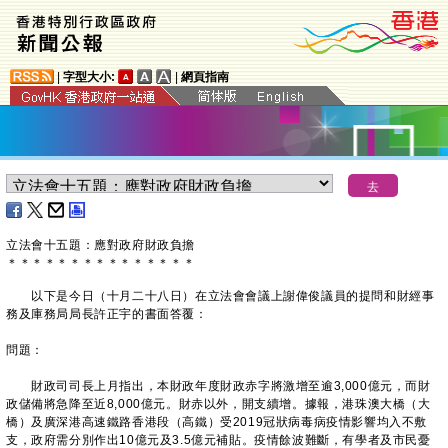
|
字型大小:
|
網頁指南
立法會十五題：應對政府財政負擔
＊
＊
＊
＊
＊
＊
＊
＊
＊
＊
＊
＊
＊
＊
＊
以下是今日（十月二十八日）在立法會會議上謝偉俊議員的提問和財經事
務及庫務局局長許正宇的書面答覆：
問題：
財政司司長上月指出，本財政年度財政赤字將激增至逾3,000億元，而財
政儲備將急降至近8,000億元。財赤以外，開支續增。據報，港珠澳大橋（大
橋）及廣深港高速鐵路香港段（高鐵）受2019冠狀病毒病疫情影響均入不敷
支，政府需分別作出10億元及3.5億元補貼。疫情餘波難斷，有學者及市民憂