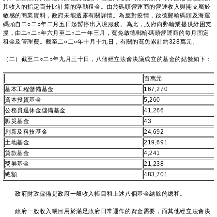
其收入的指定百分比計算的浮動租金。由於碼頭營運商的營運收入與開支屬於
敏感的商業資料，政府未能透露有關詳情。為應對疫情，啟德郵輪碼頭及海運
碼頭自二○二○年二月五日起暫停出入境服務。為此，政府向郵輪業提供紓困支
援，由二○二○年六月至二○二一年三月，寬免啟德郵輪碼頭營運商的每月固定
租金及管理費。截至二○二○年十月十九日，有關的寬免累計約328萬元。
（二）截至二○二○年九月三十日，八個經立法會決議成立的基金的結餘如下：
百萬元
基本工程儲備基金
167,270
資本投資基金
5,260
公務員退休金儲備基金
41,266
賑災基金
43
創新及科技基金
24,692
土地基金
219,691
貸款基金
4,241
獎券基金
21,238
總額
483,701
政府財政儲備是政府一般收入帳目和上述八個基金結餘的總和。
政府一般收入帳目用於滿足政府日常運作的資金需要，而其他經立法會決