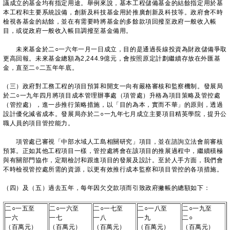
議成立的基金均有指定用途。舉例來說，基本工程儲備基金的結餘指定用於基
本工程和主要系統設備，創新及科技基金用於推廣創新及科技等。政府會不時
檢視各基金的結餘，並在有需要時將基金的多餘款項回撥至政府一般收入帳
目，或從政府一般收入帳目調撥至基金備用。
未來基金於二○一六年一月一日成立，目的是通過長線投資為財政儲備爭取
更高回報。未來基金總額為2,244.9億元，會按照原定計劃繼續存放在外匯基
金，直至二○二五年年底。
（三）政府對工務工程的項目預算和開支一向有嚴格審核和監察機制。發展局
於二○一九年四月將項目成本管理辦事處（項管處）升格為項目策略及管控處
（管控處），進一步推行策略措施，以「目的為本，實而不華」的原則，透過
設計優化減省成本。發展局亦於二○一九年七月成立主要項目精英學院，提升公
職人員的項目管控能力。
項管處已審視「中部水域人工島相關研究」項目，並在諮詢立法會前審核
預算。正如其他工程項目一樣，管控處將會在該項目的推展過程中，繼續積極
與有關部門協作，定期檢討和跟進項目的發展及設計。至於人手方面，我們會
不時檢視管控處所需的資源，以更有效推行成本監察和項目管控的各項措施。
（四）及（五）過去五年，每年因欠交款項而引致政府撇帳的總額如下：
二○一五至
二○一六至
二○一七至
二○一八至
二○一九至
一六
一七
一八
一九
二○
（百萬元）
（百萬元）
（百萬元）
（百萬元）
（百萬元）