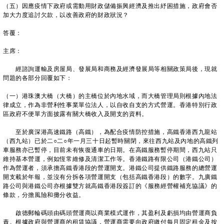
（五）因應疫情下政府或需動用財政儲備振興經濟及推出紓困措施，政府會否
加大力度追討欠款，以改善政府的財政狀況？
答覆：
主席：
經諮詢運輸及房屋局、發展局和商務及經濟發展局等相關政策局後，現就
問題的各部分回覆如下：
（一）港珠澳大橋（大橋）的主橋位於內地水域，而大橋管理局則根據內地法
律成立，作為非營利性事業單位法人，以自收自支的方式營運。香港特別行政
區政府不便單方面披露有關大橋收入及開支的資料。
至於廣深港高速鐵路（高鐵），為配合疫情防控措施，高鐵香港西九龍站
（西九站）已於二○二○年一月三十日起暫時關閉，來往西九站及內地的高鐵列
車服務亦已暫停，目前未有恢復通車的日期。在高鐵服務暫停期間，西九站只
維持基本營運，例如恆常維修及清潔工作等。香港鐵路有限公司（港鐵公司）
作為營運者，須承擔高鐵香港段的營運開支。港鐵公司提供鐵路服務的總營運
開支載於年報，並沒有分拆各項營運開支（包括高鐵香港段）的數字。九廣鐵
路公司與港鐵公司亦根據雙方就高鐵香港段簽訂的《服務經營權補充協議》的
條款，分擔風險和攤分收益。
啟德郵輪碼頭由碼頭營運商以商業模式運作，其盈利及虧損均由營運商負
責。根據政府與營運商的租賃協議，營運商需要向政府繳付每月固定租金及按