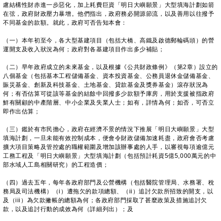
慮結構性財赤進一步惡化，加上耗費巨資「明日大嶼願景」大型填海計劃如箭
在弦，政府財政壓力暴增。他們指出，政府務必開源節流，以及善用以往撥予
不同基金的款額。就此，政府可否告知本會：
（一）本年初至今，各大型基建項目（包括大橋、高鐵及啟德郵輪碼頭）的營
運開支及收入狀況為何；政府對各基建項目作出多少補貼；
（二）早年政府成立的未來基金，以及根據《公共財政條例》（第2章）設立的
八個基金（包括基本工程儲備基金、資本投資基金、公務員退休金儲備基金、
賑災基金、創新及科技基金、土地基金、貸款基金及獎券基金）滾存狀況為
何；有否估算可從該等基金的結餘中回撥多少款額予庫房，用於支援被指政府
鮮有關顧的中產階層、中小企業及失業人士；如有，詳情為何；如否，可否立
即作出估算；
（三）鑑於有市民擔心，政府在經濟不景的情況下推展「明日大嶼願景」大型
填海計劃，一旦未能有效控制成本，便會令財政儲備加速耗盡，政府會否考慮
擴大項目策略及管控處的職權範圍及增加該辦事處的人手，以審視每項逾億元
工務工程及「明日大嶼願景」大型填海計劃（包括預計耗資5億5,000萬元的中
部水域人工島相關研究）的工程造價；
（四）過去五年，每年各政府部門及公營機構（包括醫院管理局、水務署、稅
務局及司法機構）（i）遭拖欠的款項總額、（ii）追討欠款所招致的開支，以
及（iii）為欠款撇帳的總額為何；各政府部門採取了甚麼政策及措施追討欠
款，以及追討行動的成效為何（詳細列出）；及