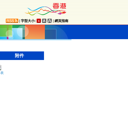
|
字型大小:
|
網頁指南
附件
附表