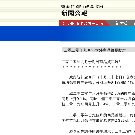
二零二零年九月份對外商品貿易統計
＊
＊
＊
＊
＊
＊
＊
＊
＊
＊
＊
＊
＊
＊
＊
＊
政府統計處今日（十月二十七日）發表的
值均錄得按年升幅，分別上升9.1%和3.4%
繼二零二零年八月份錄得2.3%的按年跌幅
同月上升9.1%。同時，繼二零二零年八月份
較二零一九年同月上升3.4%。二零二零年九
二零二零年首九個月的商品整體出口貨值較
零年首九個月錄得有形貿易逆差2,329億元
經季節性調整的數字顯示，二零二零年第三