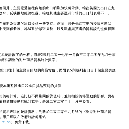
回升，主要是受輸往內地的出口明顯加快所帶動。輸往美國的出口在九
收窄，反映兩地經濟復蘇。輸往其他主要亞洲市場的出口則表現不一。
短期為香港的出口提供一些支持。然而，部分先進市場的疫情再度惡
中美關係發展、地緣政治緊張局勢，以及歐盟與英國的貿易談判也值得關
易統計數字的分析，附表2載列二零一七年一月份至二零二零年九月份原
季節性調整的對外商品貿易統計數字。
出口往十個主要目的地的商品貨值，而附表5則載列進口自十個主要供應
要本港整體出口和進口貨品類別的貨值。
價格計算。在比較不同期間的貨值時，並無扣除價格變動的影響。另有
量和價格變動的統計數字，將於二零二零年十一月中發表。
貿易表現的統計資料，刊載於二零二零年九月號的《香港對外商品貿
，用戶可以在政府統計處網站
_tc.jsp
）免費下載。