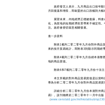
政府發言人表示，九月商品出口按年顯著
月回復溫和增長，而歐盟的出口跌幅則大幅
展望未來，內地經濟正穩健復蘇，料會在
化，為當地的短期經濟前景帶來不確定性。
注。政府會密切留意相關發展。
進一步資料
附表1載列二零二零年九月份對外商品貿
來的按月貿易統計，而附表3則顯示同期經
附表4載列二零二零年九月份經本港整體
地的商品貨值。
附表6和7載列二零二零年九月份十項主
本文所載的對外商品貿易貨值是以當時的
專為分析二零二零年九月份對外商品貿易貨
詳細分析二零二零年九月份本港對外商品
易》。該刊物將於二零二零年十一月中出版
（
www.censtatd.gov.hk/hkstat/sub/sp230