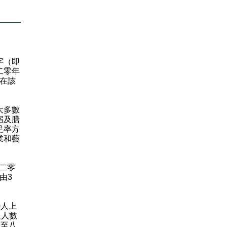
字（即
二零年
率在該
大多數
宿及膳
足率方
業和藝
零二零
由3
0人上
足人數
月至八