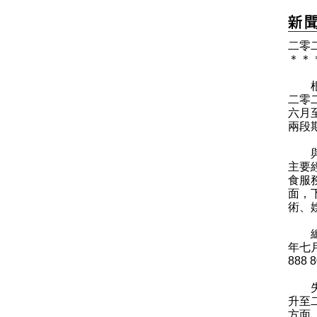
二零
＊
＊
根據
二零
六月
兩段
與二
主要
食服
面，
術、
總就
年七月
888
失業
升至二
方面