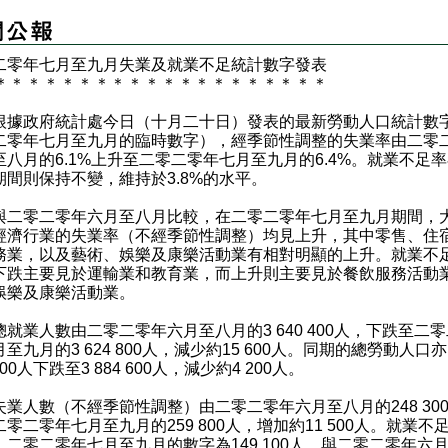
二零年七月至九月
失業及就業不足統計數字發表
＊
＊
＊
＊
＊
＊
＊
＊
＊
＊
＊
＊
＊
＊
＊
＊
＊
＊
＊
＊
政府統計處今日（十月二十日）發表的最新勞動人口統計數
二零年七月至九月的臨時數字），經季節性調整的失業率由二零
至八月的6.1%上升至二零二零年七月至九月的6.4%。就業不足
期間則保持不變，維持於3.8%的水平。
零二零年六月至八月比較，在二零二零年七月至九月期間，
經濟行業的失業率（不經季節性調整）均見上升，其中零售、住
務業，以及藝術、娛樂及康樂活動業有相對明顯的上升。就業不
下跌主要見於運輸業和教育業，而上升則主要見於餐飲服務活動
娛樂及康樂活動業。
業人數由二零二零年六月至八月的3 640 400人，下跌至二
至九月的3 624 800人，減少約15 600人。同期的總勞動人口亦
 800人下跌至3 884 600人，減少約4 200人。
人數（不經季節性調整）由二零二零年六月至八月的248 30
零二零年七月至九月的259 800人，增加約11 500人。就業不
，二零二零年七月至九月的數字為149 100人，與二零二零年六