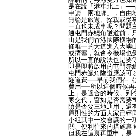
是在說「港車北上」─
申請「兩地牌」，自由
無論是旅遊、探親或從
一直也未成事呢？問題
通屯門赤鱲角隧道前，
山是我們香港國際機場
條唯一的大道進入大嶼
或擠塞，就會令機場也
所以一直的說法也是要
即是即將啟用的屯門赤
屯門赤鱲角隧道應該可
隧道費──早前我們在
費用──所以這個時候
上」是適合的時候。到
家交代，譬如是否需要
險是否要三地通用，還
原則性的方面大家已經
小組其中一次會議的一
關、便利往來的措施裏
但我在這裏再重申，是