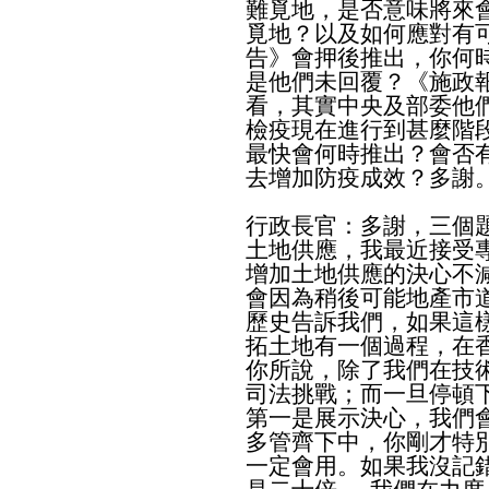
難覓地，是否意味將來
覓地？以及如何應對有
告》會押後推出，你何
是他們未回覆？《施政
看，其實中央及部委他
檢疫現在進行到甚麼階
最快會何時推出？會否
去增加防疫成效？多謝
行政長官：多謝，三個
土地供應，我最近接受
增加土地供應的決心不
會因為稍後可能地產市
歷史告訴我們，如果這
拓土地有一個過程，在
你所說，除了我們在技
司法挑戰；而一旦停頓
第一是展示決心，我們
多管齊下中，你剛才特
一定會用。如果我沒記