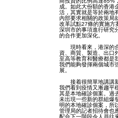
商投資的比例高達85%
成。如此大份額的香港
活，其實就是等於兩地
內部要求相關的政策局
改革試點27條的實施
深圳市的事項進行研究
的合作更加深化。
現時看來，港深的合
資、商貿、製造、出口
至高等教育和醫療都是
我們能夠發揮兩個城市
展。
​
接着很簡單地講講新
我們看到疫情又漸趨平
其是本地確診個案。過
未出現一些新的群組爆
明的本地確診個案，所
管理局的記者招待會也
配合下一階段令人員往