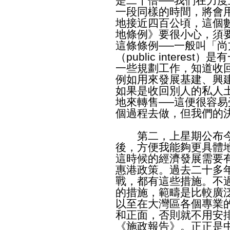
是二十倍──我們在力
一段同樣的時間，將會
地接近四百公頃，這個
地條例》要很小心，須
這條條例──一般叫「尚
（public intere
一些規劃工作，知道收
例如用來發展基建、興
如果是收回別人的私人
地來轉售──這便很容
個過程去做，但我們的
第二，上星期公布今
後，方便我能夠更具體
這時候的經濟發展需要
惠港政策。過去二十多
戰，都有這些措施。不
的措施，範疇是比較廣
以至在大灣區各個專業
和正面，否則就不用安
《施政報告》。正正是