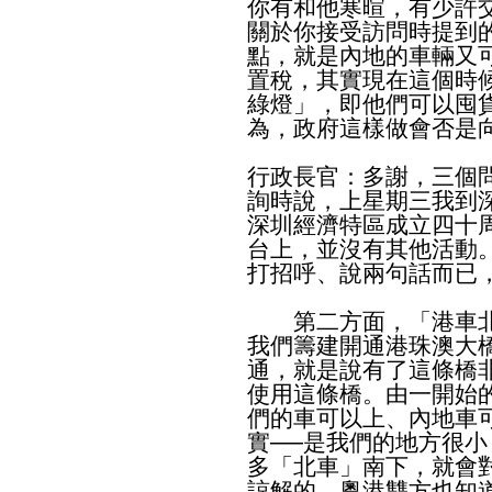
你有和他寒暄，有少許
關於你接受訪問時提到
點，就是內地的車輛又
置稅，其實現在這個時
綠燈」，即他們可以囤
為，政府這樣做會否是
行政長官：多謝，三個
詢時說，上星期三我到
深圳經濟特區成立四十
台上，並沒有其他活動
打招呼、說兩句話而已
第二方面，「港車北
我們籌建開通港珠澳大
通，就是說有了這條橋
使用這條橋。由一開始
們的車可以上、內地車
實──是我們的地方很
多「北車」南下，就會
諒解的，粵港雙方也知