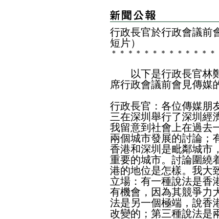
行政長官於行政會議前
短片）
＊
＊
＊
＊
＊
＊
＊
＊
＊
＊
＊
＊
＊
以下是行政長官林鄭
席行政會議前會見傳媒
行政長官：各位傳媒朋
三在深圳舉行了深圳經
我留意到社會上在過去
兩個城市發展的討論；
香港和深圳是毗鄰城市
重要的城市。討論圍繞
港的地位是怎樣。我大
立場：有一種說法是香
有機會，因為其競爭力
法是另一個極端，說香
改變的；第三種說法是