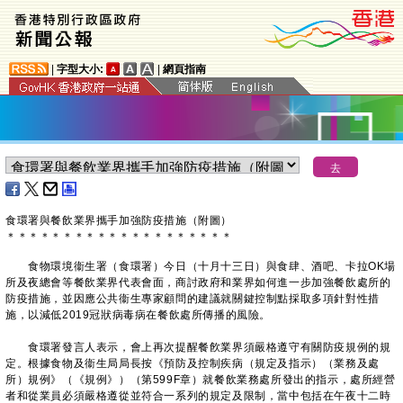
|
字型大小:
|
網頁指南
食環署與餐飲業界攜手加強防疫措施（附圖）
＊
＊
＊
＊
＊
＊
＊
＊
＊
＊
＊
＊
＊
＊
＊
＊
＊
＊
＊
＊
食物環境衞生署（食環署）今日（十月十三日）與食肆、酒吧、卡拉OK場
所及夜總會等餐飲業界代表會面，商討政府和業界如何進一步加強餐飲處所的
防疫措施，並因應公共衞生專家顧問的建議就關鍵控制點採取多項針對性措
施，以減低2019冠狀病毒病在餐飲處所傳播的風險。
食環署發言人表示，會上再次提醒餐飮業界須嚴格遵守有關防疫規例的規
定。根據食物及衞生局局長按《預防及控制疾病（規定及指示）（業務及處
所）規例》（《規例》）（第599F章）就餐飲業務處所發出的指示，處所經營
者和從業員必須嚴格遵從並符合一系列的規定及限制，當中包括在午夜十二時