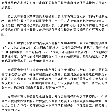
府及業界代表亦就如何進一步向不同類別的餐飲處所推廣使用非接觸式付款交
流意見。
發言人呼籲餐飲業前線員工積極參與食環署為特定群組安排的病毒檢測服
務，網上登記截止日期會延長至十月三十一日。高接觸群組包括食肆負責人、
食環署轄下街巿攤檔從業員及駐場人員，以及持牌小販可於限期前在食環署網
站登記自願性質檢測服務，曾經登記並已接受檢測的高接觸群組亦可再次登
記。
政府鼓勵酒吧及酒館的從業員及顧客接受病毒檢測。食環署的檢測承辦商
（Prenetics Limited）於上周末在蘭桂坊、尖沙咀及灣仔的酒吧區共派發超過
2 100個樣本瓶，當中包括約1 770個向員工派發的樣本瓶及約390個向顧客派
發的樣本瓶。食環署的檢測承辦商在本周末會前往蘇豪區、堅尼地城及太子的
酒吧區派發樣本瓶。詳情稍後另行公布。
食環署會繼續加強巡查餐飲處所及對違例者採取執法行動，並會按需要與
警方採取聯合行動，確保有關處所的經營者、從業員及顧客嚴格遵從有關規例
的要求。以賣酒處所的執法行動為例，自九月十八日酒吧重開以來，警方的巡
查次數達1 278次，而食環署與警方進行了37次聯合行動。當中，警方及食環
署向合共約30個相關處所負責人展開檢控程序。
食環署發言人呼籲餐飲處所負責人及從業員積極配合各項防疫措施，包括
全力落實關鍵控制點的針對性措施及全體酒吧員工及從業員參與病毒檢測，同
心協力及持之以恆地遵守預防及控制疾病的相關規例，以保障員工、顧客及市
民大眾的安全。