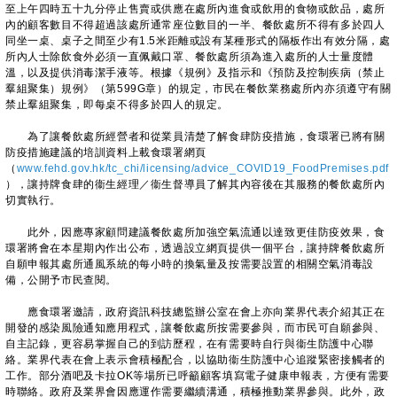
至上午四時五十九分停止售賣或供應在處所內進食或飲用的食物或飲品，處所
內的顧客數目不得超過該處所通常座位數目的一半、餐飲處所不得有多於四人
同坐一桌、桌子之間至少有1.5米距離或設有某種形式的隔板作出有效分隔，處
所內人士除飲食外必須一直佩戴口罩、餐飲處所須為進入處所的人士量度體
溫，以及提供消毒潔手液等。根據《規例》及指示和《預防及控制疾病（禁止
羣組聚集）規例》（第599G章）的規定，市民在餐飲業務處所內亦須遵守有關
禁止羣組聚集，即每桌不得多於四人的規定。
為了讓餐飲處所經營者和從業員清楚了解食肆防疫措施，食環署已將有關
防疫措施建議的培訓資料上載食環署網頁
（
www.fehd.gov.hk/tc_chi/licensing/advice_COVID19_FoodPremises.pdf
），讓持牌食肆的衞生經理／衞生督導員了解其內容後在其服務的餐飲處所內
切實執行。
此外，因應專家顧問建議餐飲處所加強空氣流通以達致更佳防疫效果，食
環署將會在本星期內作出公布，透過設立網頁提供一個平台，讓持牌餐飲處所
自願申報其處所通風系統的每小時的換氣量及按需要設置的相關空氣消毒設
備，公開予市民查閱。
應食環署邀請，政府資訊科技總監辦公室在會上亦向業界代表介紹其正在
開發的感染風險通知應用程式，讓餐飲處所按需要參與，而市民可自願參與、
自主記錄，更容易掌握自己的到訪歷程，在有需要時自行與衞生防護中心聯
絡。業界代表在會上表示會積極配合，以協助衞生防護中心追蹤緊密接觸者的
工作。部分酒吧及卡拉OK等場所已呼籲顧客填寫電子健康申報表，方便有需要
時聯絡。政府及業界會因應運作需要繼續溝通，積極推動業界參與。此外，政