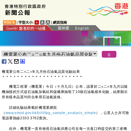
|
字型大小:
|
網頁指南
機電署公布二○二○年九月份石油氣品質化驗結果
＊
＊
＊
＊
＊
＊
＊
＊
＊
＊
＊
＊
＊
＊
＊
＊
＊
＊
＊
＊
＊
＊
​機電工程署（機電署）今日（十月九日）公布，該署於二○二○年九月以隨
機抽樣的方式從石油氣加氣站和儲藏庫抽取了10個石油氣樣本化驗，結果顯示
所有樣本品質均符合車用石油氣規格。
詳細化驗結果載於機電署網頁
（
www.emsd.gov.hk/tc/rl/lpg_sample_analysis_simple
），公眾人士亦可致
電該署熱線2333 3762查詢。
此外，機電署一直有檢視石油氣供應公司在每一次進口時提交的第三者獨