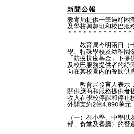
教育局提供一筆過紓困
及學校興趣班和校巴服
＊
＊
＊
＊
＊
＊
＊
＊
＊
＊
＊
＊
＊
教育局今明兩日（十
學、特殊學校及幼稚園
「防疫抗疫基金」下提
及校巴服務提供者的紓
向在其校園內的餐飲供
教育局發言人表示，
關供應商和服務提供者
收入在學校停課和停止
外開支約2億4,890萬
（一）在小學、中學以
部、食堂及餐廳）的營運