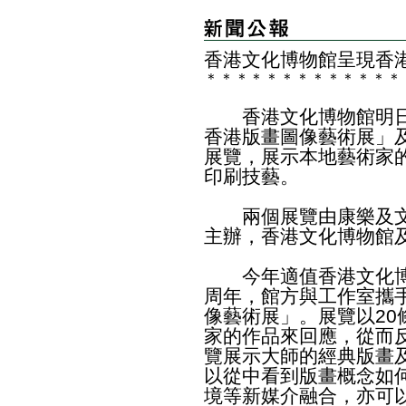
香港文化博物館呈現香
＊
＊
＊
＊
＊
＊
＊
＊
＊
＊
＊
＊
＊
香港文化博物館明日（
香港版畫圖像藝術展」
展覽，展示本地藝術家
印刷技藝。
兩個展覽由康樂及文
主辦，香港文化博物館
今年適值香港文化博
周年，館方與工作室攜手
像藝術展」。展覽以20
家的作品來回應，從而
覽展示大師的經典版畫
以從中看到版畫概念如
境等新媒介融合，亦可