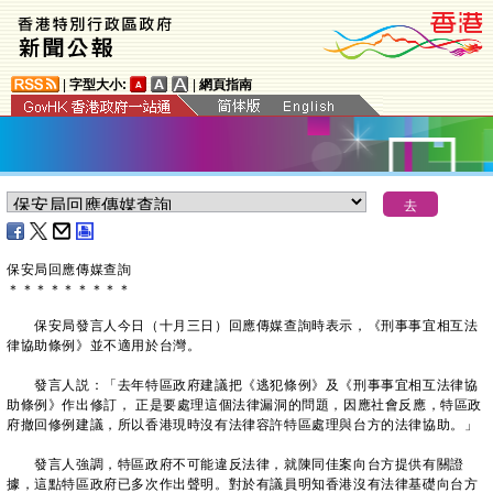
|
字型大小:
|
網頁指南
保安局回應傳媒查詢
＊
＊
＊
＊
＊
＊
＊
＊
＊
保安局發言人今日（十月三日）回應傳媒查詢時表示，《刑事事宜相互法
律協助條例》並不適用於台灣。
發言人説：「去年特區政府建議把《逃犯條例》及《刑事事宜相互法律協
助條例》作出修訂， 正是要處理這個法律漏洞的問題，因應社會反應，特區政
府撤回修例建議，所以香港現時沒有法律容許特區處理與台方的法律協助。」
發言人強調，特區政府不可能違反法律，就陳同佳案向台方提供有關證
據，這點特區政府已多次作出聲明。對於有議員明知香港沒有法律基礎向台方