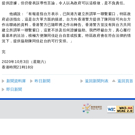
提供證據，但仍發表誤導性言論，令人以為政府可以這樣做，是不負責任。
他續說：「有報道指台方表示，已與港方建立所謂單一聯繫窗口，特區政
府必須指出，這是台方單方面的描述。台方向香港警方提供了陳同佳可向台方
作出聯絡的資料，香港警方已隨即將之作出轉告。香港警方並沒有與台方共同
建立所謂單一聯繫窗口，這更不涉及任何證據協助。我們呼籲台方，真心履行
最基本的法治，積極方便陳同佳赴台自首或投案。特區政府會在符合法律的情
況下，提供協助陳同佳赴台的可行安排。」
完
2020年10月3日（星期六）
香港時間21時18分
新聞資料庫
昨日新聞
返回新聞列表
返回頁首
即日新聞