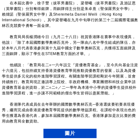
在本屆比賽中，徐子豐（拔萃男書院）、梁譽曦（拔萃男書院）及游証恩
（英華書院）分別奪得銀牌，而銅牌得主分別是朱卓熹（聖保羅男女中學）、
賴煒諾（聖保羅男女中學）及Sheremeta Daniel Weili（Hong Kong
International School）。其中梁譽曦在九月中旬舉行的第三十二屆國際電腦奧
林匹克競賽中勇奪一面金牌。
教育局局長楊潤雄今日（九月二十八日）祝賀香港隊在賽事中表現優異，
他說：「除了本屆國際數學奧林匹克外，另一隊由八名中學生組成的隊伍，亦
於本年八月代表香港參與第十九屆中國女子數學奧林匹克，共獲得五面銀牌及
三面銅牌，顯示了學生在STEM教育方面的才華。」
他續說：「教育局在二○一六年設立『資優教育基金』，至今共向基金注資
十六億元，包括持續支持香港資優教育學苑推動資優教育的發展，以及為資優
學生提供多元化的校外進階學習課程。有關進階學習課程剛於今年開展，並會
持續推行。教育局現正邀請專上院校、非政府機構、專業團體和科技企業申請
資優教育基金的資助，於二○二○／二一學年為本港中小學的資優學生提供校外
進階學習課程，進一步讓不同範疇的傑出學生皆得以盡展潛能。」
香港隊代表成員在去年舉辦的國際數學奧林匹克─香港選拔賽初賽表現優
秀，繼而完成由香港資優教育學苑提供的數學增益課程。在課程中表現出色的
學生獲選為香港代表，參加本屆國際數學奧林匹克。香港隊參加是次比賽的費
用由教育局全數資助。
圖片