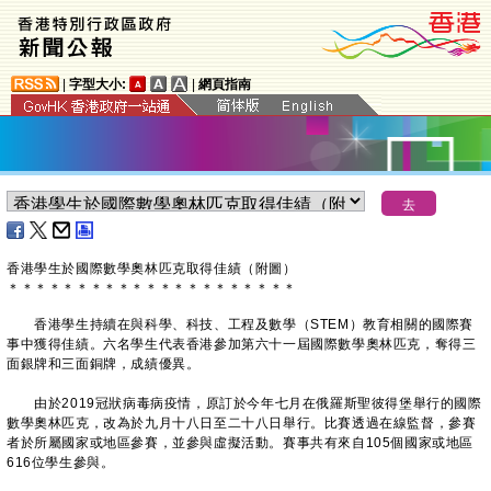
|
字型大小:
|
網頁指南
香港學生於國際數學奧林匹克取得佳績（附圖）
＊
＊
＊
＊
＊
＊
＊
＊
＊
＊
＊
＊
＊
＊
＊
＊
＊
＊
＊
＊
＊
香港學生持續在與科學、科技、工程及數學（STEM）教育相關的國際賽
事中獲得佳績。六名學生代表香港參加第六十一屆國際數學奧林匹克，奪得三
面銀牌和三面銅牌，成績優異。
由於2019冠狀病毒病疫情，原訂於今年七月在俄羅斯聖彼得堡舉行的國際
數學奧林匹克，改為於九月十八日至二十八日舉行。比賽透過在線監督，參賽
者於所屬國家或地區參賽，並參與虛擬活動。賽事共有來自105個國家或地區
616位學生參與。