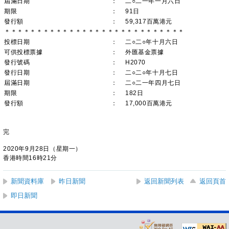
屆滿日期
：
二○二一年一月六日
期限
：
91日
發行額
：
59,317百萬港元
＊＊＊＊＊＊＊＊＊＊＊＊＊＊＊＊＊＊＊＊＊＊＊＊＊＊＊＊
投標日期
：
二○二○年十月六日
可供投標票據
：
外匯基金票據
發行號碼
：
H2070
發行日期
：
二○二○年十月七日
屆滿日期
：
二○二一年四月七日
期限
：
182日
發行額
：
17,000百萬港元
完
2020年9月28日（星期一）
香港時間16時21分
新聞資料庫
昨日新聞
返回新聞列表
返回頁首
即日新聞