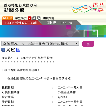
|
字型大小:
|
網頁指南
金管局在二○二○年十月六日舉行的投標
＊
＊
＊
＊
＊
＊
＊
＊
＊
＊
＊
＊
＊
＊
＊
＊
＊
＊
下稿代香港金融管理局發出︰
香港金融管理局在二○二○年十月六日舉行的投標：
投標日期
：
二○二○年十月六日
可供投標票據
：
外匯基金票據
發行號碼
：
Q2041
發行日期
：
二○二○年十月七日