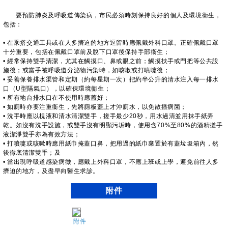
要預防肺炎及呼吸道傳染病，市民必須時刻保持良好的個人及環境衞生，
包括：
• 在乘搭交通工具或在人多擠迫的地方逗留時應佩戴外科口罩。正確佩戴口罩
十分重要，包括在佩戴口罩前及脫下口罩後保持手部衞生；
• 經常保持雙手清潔，尤其在觸摸口、鼻或眼之前；觸摸扶手或門把等公共設
施後；或當手被呼吸道分泌物污染時，如咳嗽或打噴嚏後；
• 妥善保養排水渠管和定期（約每星期一次）把約半公升的清水注入每一排水
口（U型隔氣口），以確保環境衞生；
• 所有地台排水口在不使用時應蓋好；
• 如廁時亦要注重衞生，先將廁板蓋上才沖廁水，以免散播病菌；
• 洗手時應以梘液和清水清潔雙手，搓手最少20秒，用水過清並用抹手紙弄
乾。如沒有洗手設施，或雙手沒有明顯污垢時，使用含70%至80%的酒精搓手
液潔淨雙手亦為有效方法；
• 打噴嚏或咳嗽時應用紙巾掩蓋口鼻，把用過的紙巾棄置於有蓋垃圾箱內，然
後徹底清潔雙手；及
• 當出現呼吸道感染病徵，應戴上外科口罩，不應上班或上學，避免前往人多
擠迫的地方，及盡早向醫生求診。
附件
附件