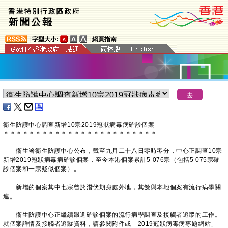
|
字型大小:
|
網頁指南
衞生防護中心調查新增10宗2019冠狀病毒病確診個案
＊
＊
＊
＊
＊
＊
＊
＊
＊
＊
＊
＊
＊
＊
＊
＊
＊
＊
＊
＊
＊
＊
＊
＊
衞生署衞生防護中心公布，截至九月二十八日零時零分，中心正調查10宗
新增2019冠狀病毒病確診個案，至今本港個案累計5 076宗（包括5 075宗確
診個案和一宗疑似個案）。
新增的個案其中七宗曾於潛伏期身處外地，其餘與本地個案有流行病學關
連。
衞生防護中心正繼續跟進確診個案的流行病學調查及接觸者追蹤的工作。
就個案詳情及接觸者追蹤資料，請參閱附件或「2019冠狀病毒病專題網站」