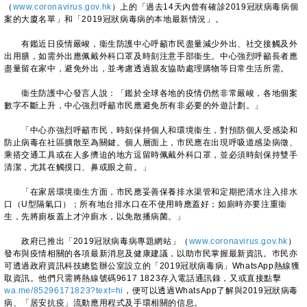
（
www.coronavirus.gov.hk
）上的「過去14天內曾有確診2019冠狀病毒病個
案的大廈名單」和「2019冠狀病毒病的本地最新情況」。
有鑑近日疫情嚴峻，衞生防護中心呼籲市民盡量減少外出、社交接觸及外
出用膳，如需外出應佩戴外科口罩及時刻注意手部衞生。中心強烈呼籲長者應
盡量留在家中，避免外出，並考慮透過親友協助處理購物等日常生活所需。
衞生防護中心發言人說：「鑑於全球各地的疫情仍然非常嚴峻，各地個案
數字不斷上升，中心強烈呼籲市民應避免所有非必要的外遊計劃。」
「中心亦強烈呼籲市民，時刻保持個人和環境衞生，對預防個人受感染和
防止病毒在社區擴散至為關鍵。個人層面上，市民應在出現呼吸道感染病徵、
乘搭交通工具或在人多擠迫的地方逗留時佩戴外科口罩，並必須時刻保持雙手
清潔，尤其在觸摸口、鼻或眼之前。」
「在家居環境衞生方面，市民應妥善保養排水渠管和定期把清水注入排水
口（U型隔氣口）；所有地台排水口在不使用時應蓋好；如廁時亦要注重衞
生，先將廁板蓋上才沖廁水，以免散播病菌。」
政府已推出「2019冠狀病毒病專題網站」（
www.coronavirus.gov.hk
）
發布與疫情相關的各項最新消息及健康建議，以助市民掌握最新資訊。巿民亦
可透過政府資訊科技總監辦公室設立的「2019冠狀病毒病」WhatsApp熱線獲
取資訊。他們只需將熱線號碼9617 1823存入電話通訊錄，又或直接點擊
wa.me/85296171823?text=hi
，便可以透過WhatsApp了解與2019冠狀病毒
病、「居安抗疫」流動應用程式及手環相關的信息。