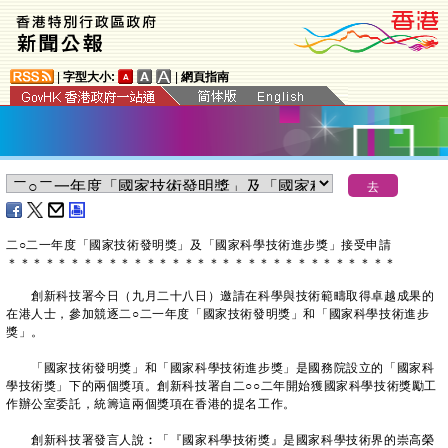
|
字型大小:
|
網頁指南
二
○
二
一
年度「國家技術發明獎」及「國家科學技術進步獎」接受申請
＊
＊
＊
＊
＊
＊
＊
＊
＊
＊
＊
＊
＊
＊
＊
＊
＊
＊
＊
＊
＊
＊
＊
＊
＊
＊
＊
＊
＊
＊
＊
創新科技署今日（九月二十八日）邀請在科學與技術範疇取得卓越成果的
在港人士，參加競逐二○二一年度「國家技術發明獎」和「國家科學技術進步
獎」。
「國家技術發明獎」和「國家科學技術進步獎」是國務院設立的「國家科
學技術獎」下的兩個獎項。創新科技署自二○○二年開始獲國家科學技術獎勵工
作辦公室委託，統籌這兩個獎項在香港的提名工作。
創新科技署發言人說︰「『國家科學技術獎』是國家科學技術界的崇高榮