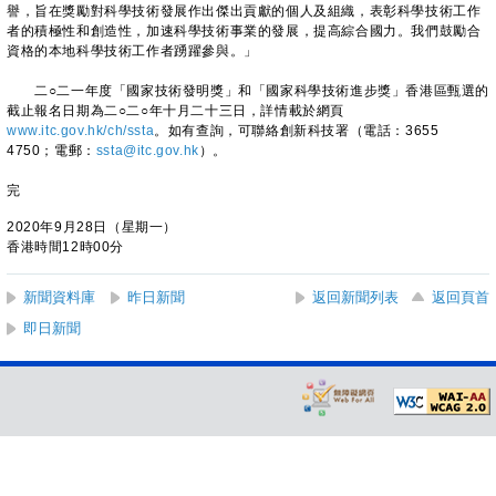
譽，旨在獎勵對科學技術發展作出傑出貢獻的個人及組織，表彰科學技術工作
者的積極性和創造性，加速科學技術事業的發展，提高綜合國力。我們鼓勵合
資格的本地科學技術工作者踴躍參與。」
二○二一年度「國家技術發明獎」和「國家科學技術進步獎」香港區甄選的
截止報名日期為二○二○年十月二十三日，詳情載於網頁
www.itc.gov.hk/ch/ssta
。如有查詢，可聯絡創新科技署（電話：3655
4750；電郵：
ssta@itc.gov.hk
）。
完
2020年9月28日（星期一）
香港時間12時00分
新聞資料庫
昨日新聞
返回新聞列表
返回頁首
即日新聞