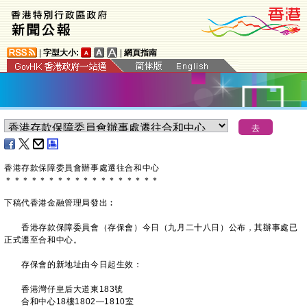
|
字型大小:
|
網頁指南
香港存款保障委員會辦事處遷往合和中心
＊
＊
＊
＊
＊
＊
＊
＊
＊
＊
＊
＊
＊
＊
＊
＊
＊
＊
下稿代香港金融管理局發出︰
香港存款保障委員會（存保會）今日（九月二十八日）公布，其辦事處已
正式遷至合和中心。
存保會的新地址由今日起生效：
香港灣仔皇后大道東183號
合和中心18樓1802—1810室