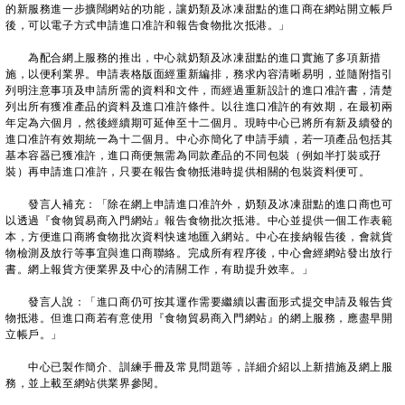
的新服務進一步擴闊網站的功能，讓奶類及冰凍甜點的進口商在網站開立帳戶
後，可以電子方式申請進口准許和報告食物批次抵港。」
為配合網上服務的推出，中心就奶類及冰凍甜點的進口實施了多項新措
施，以便利業界。申請表格版面經重新編排，務求內容清晰易明，並隨附指引
列明注意事項及申請所需的資料和文件，而經過重新設計的進口准許書，清楚
列出所有獲准產品的資料及進口准許條件。以往進口准許的有效期，在最初兩
年定為六個月，然後經續期可延伸至十二個月。現時中心已將所有新及續發的
進口准許有效期統一為十二個月。中心亦簡化了申請手續，若一項產品包括其
基本容器已獲准許，進口商便無需為同款產品的不同包裝（例如半打裝或孖
裝）再申請進口准許，只要在報告食物抵港時提供相關的包裝資料便可。
發言人補充：「除在網上申請進口准許外，奶類及冰凍甜點的進口商也可
以透過『食物貿易商入門網站』報告食物批次抵港。中心並提供一個工作表範
本，方便進口商將食物批次資料快速地匯入網站。中心在接納報告後，會就貨
物檢測及放行等事宜與進口商聯絡。完成所有程序後，中心會經網站發出放行
書。網上報貨方便業界及中心的清關工作，有助提升效率。」
發言人說：「進口商仍可按其運作需要繼續以書面形式提交申請及報告貨
物抵港。但進口商若有意使用『食物貿易商入門網站』的網上服務，應盡早開
立帳戶。」
中心已製作簡介、訓練手冊及常見問題等，詳細介紹以上新措施及網上服
務，並上載至網站供業界參閱。