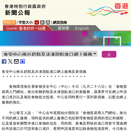
|
字型大小:
|
網頁指南
食安中心推出奶類及冰凍甜點進口網上服務及新措施
＊
＊
＊
＊
＊
＊
＊
＊
＊
＊
＊
＊
＊
＊
＊
＊
＊
＊
＊
＊
＊
＊
＊
食物環境衞生署食物安全中心（中心）今日（九月二十八日）在「食物貿
易商入門網站」推出有關奶類及冰凍甜點進口的新服務，讓業界可在網上申請
進口准許以及報告食物批次抵港。中心並同時實行一系列新措施，以配合網上
服務的推出。
中心發言人說：「中心去年底開始分階段在『食物貿易商入門網站』推出
不同的網上服務，現時提供的網上服務已包括辦理食物貿易商的登記和續期，
以及發放有關暫停進口食物的信息，而肉類、家禽及野味的進口商更可透過網
站申請進口許可證和進口准許、查閱申請進度和記錄食物抵港資料。今日推出