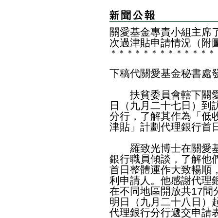
關愛基金專責小組主席
次過津貼申請情況（附
＊
＊
＊
＊
＊
＊
＊
＊
＊
＊
＊
＊
＊
下稿代關愛基金秘書處
扶貧委員會轄下關愛
日（九月二十七日）到
分行，了解其作為「低
津貼」計劃代理銀行首
羅致光博士在關愛基
銀行職員傾談，了解他
首日整體運作大致暢順
利申請人。他感謝代理
在不同地區開放共17
明日（九月二十八日）起
代理銀行分行遞交申請