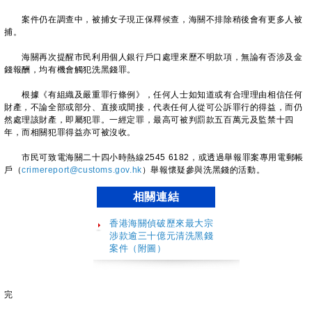
案件仍在調查中，被捕女子現正保釋候查，海關不排除稍後會有更多人被
捕。
海關再次提醒市民利用個人銀行戶口處理來歷不明款項，無論有否涉及金
錢報酬，均有機會觸犯洗黑錢罪。
根據《有組織及嚴重罪行條例》，任何人士如知道或有合理理由相信任何
財產，不論全部或部分、直接或間接，代表任何人從可公訴罪行的得益，而仍
然處理該財產，即屬犯罪。一經定罪，最高可被判罰款五百萬元及監禁十四
年，而相關犯罪得益亦可被沒收。
市民可致電海關二十四小時熱線2545 6182，或透過舉報罪案專用電郵帳
戶（
crimereport@customs.gov.hk
）舉報懷疑參與洗黑錢的活動。
相關連結
香港海關偵破歷來最大宗
涉款逾三十億元清洗黑錢
案件（附圖）
完