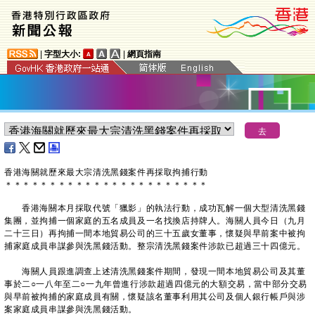
|
字型大小:
|
網頁指南
香港海關就歷來最大宗清洗黑錢案件再採取拘捕行動
＊
＊
＊
＊
＊
＊
＊
＊
＊
＊
＊
＊
＊
＊
＊
＊
＊
＊
＊
＊
＊
＊
＊
香港海關本月採取代號「獵影」的執法行動，成功瓦解一個大型清洗黑錢
集團，並拘捕一個家庭的五名成員及一名找換店持牌人。海關人員今日（九月
二十三日）再拘捕一間本地貿易公司的三十五歲女董事，懷疑與早前案中被拘
捕家庭成員串謀參與洗黑錢活動。整宗清洗黑錢案件涉款已超過三十四億元。
海關人員跟進調查上述清洗黑錢案件期間，發現一間本地貿易公司及其董
事於二○一八年至二○一九年曾進行涉款超過四億元的大額交易，當中部分交易
與早前被拘捕的家庭成員有關，懷疑該名董事利用其公司及個人銀行帳戶與涉
案家庭成員串謀參與洗黑錢活動。