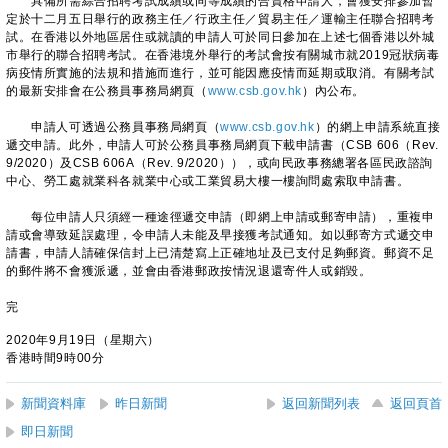
具備所需綜合招聘考試成績或同等成績的合資格申請人，會獲安排參加暫
定於十二月五日舉行的政務主任／行政主任／貿易主任／運輸主任聯合招聘考
試。在香港以外地區居住或就讀的申請人可於同日參加在上述七個香港以外城
市舉行的聯合招聘考試。在香港境外舉行的考試會按有關城市就2019冠狀病毒
病疫情所實施的法規和措施而進行，並可能因應疫情而延期或取消。有關考試
的最新安排會在公務員事務局網頁（
www.csb.gov.hk
）內公布。
申請人可透過公務員事務局網頁（
www.csb.gov.hk
）的網上申請系統直接
遞交申請。此外，申請人可於公務員事務局網頁下載申請書（CSB 606（Rev.
9/2020）及CSB 606A（Rev. 9/2020）），或向民政事務總署各區民政諮詢
中心、勞工處就業科各就業中心或工業貿易大樓一樓詢問處索取申請書。
每位申請人只須經一種途徑遞交申請（即網上申請或郵寄申請），重複申
請或會導致延誤處理，令申請人未能及早接獲考試通知。如以郵寄方式遞交申
請書，申請人請確保信封上已清楚寫上正確地址及已支付足夠郵資。郵資不足
的郵件將不會獲派遞，並會由香港郵政按情況退還寄件人或銷毀。
完
2020年9月19日（星期六）
香港時間9時00分
新聞資料庫
昨日新聞
返回新聞列表
返回頁首
即日新聞