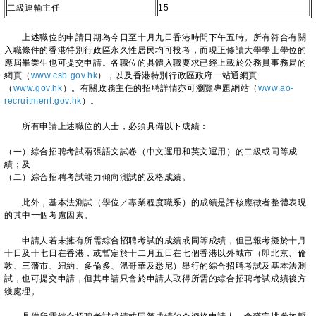
二級運輸主任
15
上述職位的申請日期為今日至十月九日香港時間下午五時。所有符合有關
入職條件的香港特別行政區永久性居民均可投考，而現正修讀大學學士學位的
應屆畢業生也可提交申請。各職位的具體入職要求已經上載於公務員事務局的
網頁（
www.csb.gov.hk
），以及香港特別行政區政府一站通網頁
（
www.gov.hk
）。有關政務主任的招聘詳情亦可瀏覽專題網站（
www.ao-
recruitment.gov.hk
）。
所有申請上述職位的人士，必須具備以下成績：
（一）綜合招聘考試兩張語文試卷（中文運用和英文運用）的二級或同等成
績；及
（二）綜合招聘考試能力傾向測試的及格成績。
此外，基本法測試（學位／專業程度職系）的成績是評核應徵者整體表現
的其中一個考慮因素。
申請人若未擁有所需綜合招聘考試的成績或同等成績，但已報考擬於十月
十日及十七日在香港，或暫定於十二月五日在七個香港以外城市（即北京、倫
敦、三藩市、紐約、多倫多、溫哥華及悉尼）舉行的綜合招聘考試及基本法測
試，也可提交申請，但其申請只會於申請人取得所需的綜合招聘考試成績後方
獲處理。