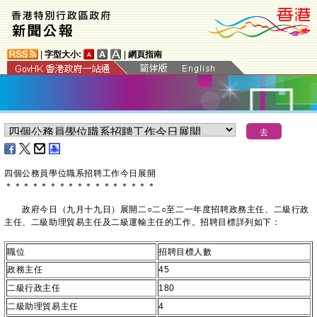
|
字型大小:
|
網頁指南
四個公務員學位職系招聘工作今日展開
＊
＊
＊
＊
＊
＊
＊
＊
＊
＊
＊
＊
＊
＊
＊
＊
＊
政府今日（九月十九日）展開二○二○至二一年度招聘政務主任、二級行政
主任、二級助理貿易主任及二級運輸主任的工作。招聘目標詳列如下：
職位
招聘目標人數
政務主任
45
二級行政主任
180
二級助理貿易主任
4