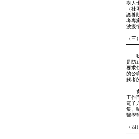
疾人
（社
護養
考專
波疫
（三
——
我們
是防
要求
的公
觸者
食衞
工作
電子
集、
醫學
（四
——