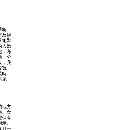
系統、
交及經
羣組聚
的人數
此，考
地、分
以，我
放寬，
現時，
措施，
的地方
施。食
確保有
指示。
九月十