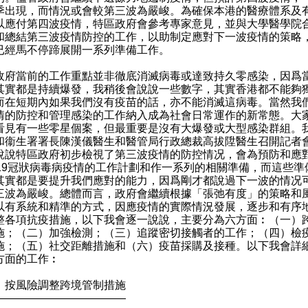
季出現，而情況或會較第三波為嚴峻。為確保本港的醫療體系及
以應付第四波疫情，特區政府會參考專家意見，並與大學醫學院
和總結第三波疫情防控的工作，以助制定應對下一波疫情的策略
已經馬不停蹄展開一系列準備工作。
當前的工作重點並非徹底消滅病毒或達致持久零感染，因爲
其實都是持續爆發，我稍後會說說一些數字，其實香港都不能夠
而在短期內如果我們沒有疫苗的話，亦不能消滅這病毒。當然我
情的防控和管理感染的工作納入成為社會日常運作的新常態。大
看見有一些零星個案，但最重要是沒有大爆發或大型感染群組。
和衞生署署長陳漢儀醫生和醫管局行政總裁高拔陞醫生召開記者
說說特區政府初步檢視了第三波疫情的防控情况，會為預防和應
019冠狀病毒病疫情的工作計劃和作一系列的相關準備，而這些準
其實都是要提升我們應對的能力，因爲剛才都說過下一波的情况
三波為嚴峻。總體而言，政府會繼續根據「張弛有度」的策略和
以有系統和精準的方式，因應疫情的實際情況發展，逐步和有序
整各項抗疫措施，以下我會逐一說說，主要分為六方面︰（一）
施；（二）加強檢測；（三）追蹤密切接觸者的工作；（四）檢
施；（五）社交距離措施和（六）疫苗採購及接種。以下我會詳
方面的工作︰
）按風險調整跨境管制措施
————————————