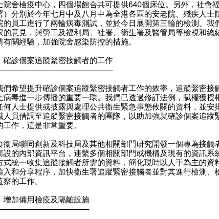
士院舍檢疫中心，四個場館合共可提供640個床位。另外，社會
署）分別於今年七月中及八月中為全港各區的安老院、殘疾人士
院的員工進行了兩輪病毒測試，並於今日展開第三輪的檢測。我
家的意見，與勞工及福利局、社署、衞生署及醫管局等檢視和總
情有關經驗，加強院舍感染防控的措施。
）確診個案追蹤緊密接觸者的工作
———————————————
希望提升確診個案追蹤緊密接觸者工作的效率，追蹤緊密接
止病毒進一步傳播的重要一環。我們已透過修訂法例，賦權獲授
任何人士提供或披露與處理公共衞生緊急事態攸關的資料，並安
職人員借調至追蹤緊密接觸者的團隊，以助加強就確診個案追蹤
的工作，這是非常重要。
局聯同創新及科技局及其他相關部門研究開發一個專為接觸
而設的內部資訊平台，連繫多個相關部門或機構及現有的資訊系
方式統一收集追蹤接觸者所需的資料，簡化現時以人手為主的資
輸入和分享程序，加快衞生署追蹤緊密接觸者並對其進行檢測、
監察的工作。
）增加備用檢疫及隔離設施
————————————