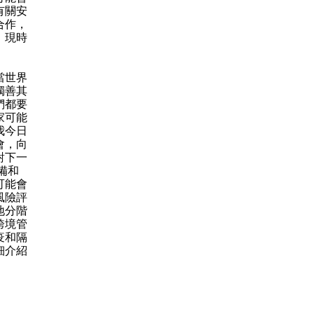
有關安
合作，
，現時
當世界
獨善其
們都要
家可能
我今日
會，向
對下一
備和
可能會
風險評
地分階
跨境管
疫和隔
細介紹