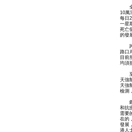
全球
10
每日
一星
死亡
的發
跨境
路口
目前
均須
至於
天強
天強
檢測
鑑於
和抗
需要
在的
發展
港人