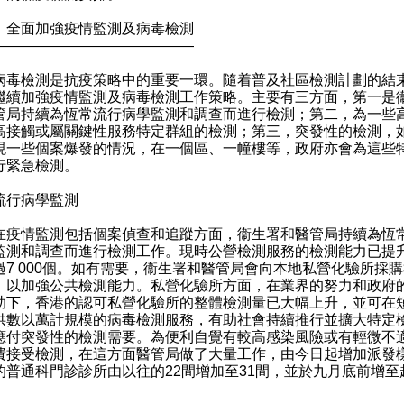
）全面加強疫情監測及病毒檢測
——————————————
檢測是抗疫策略中的重要一環。隨着普及社區檢測計劃的結
繼續加強疫情監測及病毒檢測工作策略。主要有三方面，第一是
管局持續為恆常流行病學監測和調查而進行檢測；第二，為一些
高接觸或屬關鍵性服務特定群組的檢測；第三，突發性的檢測，
現一些個案爆發的情況，在一個區、一幢樓等，政府亦會為這些
行緊急檢測。
流行病學監測
情監測包括個案偵查和追蹤方面，衞生署和醫管局持續為恆
監測和調查而進行檢測工作。現時公營檢測服務的檢測能力已提
過7 000個。如有需要，衞生署和醫管局會向本地私營化驗所採
，以加強公共檢測能力。私營化驗所方面，在業界的努力和政府
助下，香港的認可私營化驗所的整體檢測量已大幅上升，並可在
供數以萬計規模的病毒檢測服務，有助社會持續推行並擴大特定
應付突發性的檢測需要。為便利自覺有較高感染風險或有輕微不
費接受檢測，在這方面醫管局做了大量工作，由今日起增加派發
的普通科門診診所由以往的22間增加至31間，並於九月底前增至
。