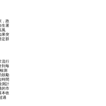
束，政
衞生署
高風
如果突
特定群
常流行
升到每
購檢測
的鼓勵
短時間
檢測計
適的市
樣本收
超過