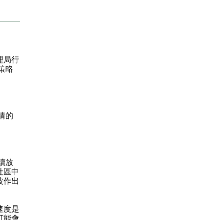
理局行
策略
情的
續放
社區中
波作出
速度是
可能會