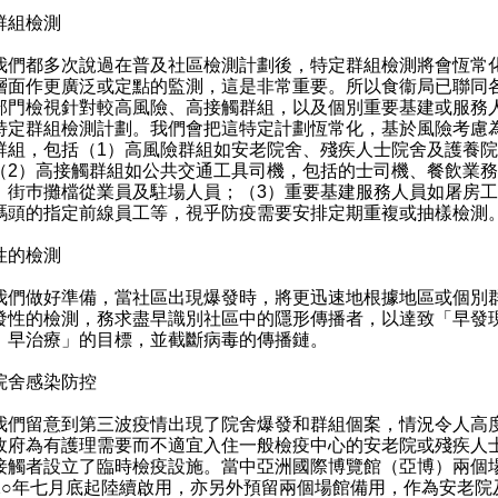
群組檢測
都多次說過在普及社區檢測計劃後，特定群組檢測將會恆常
層面作更廣泛或定點的監測，這是非常重要。所以食衞局已聯同
部門檢視針對較高風險、高接觸群組，以及個別重要基建或服務
特定群組檢測計劃。我們會把這特定計劃恆常化，基於風險考慮
群組，包括（1）高風險群組如安老院舍、殘疾人士院舍及護養
（2）高接觸群組如公共交通工具司機，包括的士司機、餐飲業
、街巿攤檔從業員及駐場人員；（3）重要基建服務人員如屠房
碼頭的指定前線員工等，視乎防疫需要安排定期重複或抽樣檢測
性的檢測
做好準備，當社區出現爆發時，將更迅速地根據地區或個別
發性的檢測，務求盡早識別社區中的隱形傳播者，以達致「早發
、早治療」的目標，並截斷病毒的傳播鏈。
院舍感染防控
留意到第三波疫情出現了院舍爆發和群組個案，情況令人高
政府為有護理需要而不適宜入住一般檢疫中心的安老院或殘疾人
接觸者設立了臨時檢疫設施。當中亞洲國際博覽館（亞博）兩個
二○年七月底起陸續啟用，亦另外預留兩個場館備用，作為安老院