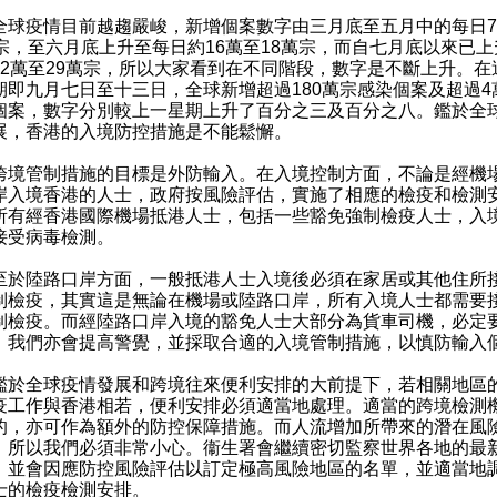
疫情目前越趨嚴峻，新增個案數字由三月底至五月中的每日7
萬宗，至六月底上升至每日約16萬至18萬宗，而自七月底以來已上
22萬至29萬宗，所以大家看到在不同階段，數字是不斷上升。在
期即九月七日至十三日，全球新增超過180萬宗感染個案及超過4
個案，數字分別較上一星期上升了百分之三及百分之八。鑑於全
展，香港的入境防控措施是不能鬆懈。
管制措施的目標是外防輸入。在入境控制方面，不論是經機
岸入境香港的人士，政府按風險評估，實施了相應的檢疫和檢測
所有經香港國際機場抵港人士，包括一些豁免強制檢疫人士，入
接受病毒檢測。
陸路口岸方面，一般抵港人士入境後必須在家居或其他住所接
制檢疫，其實這是無論在機場或陸路口岸，所有入境人士都需要接
制檢疫。而經陸路口岸入境的豁免人士大部分為貨車司機，必定
，我們亦會提高警覺，並採取合適的入境管制措施，以慎防輸入
全球疫情發展和跨境往來便利安排的大前提下，若相關地區
疫工作與香港相若，便利安排必須適當地處理。適當的跨境檢測
的，亦可作為額外的防控保障措施。而人流增加所帶來的潛在風
，所以我們必須非常小心。衞生署會繼續密切監察世界各地的最
，並會因應防控風險評估以訂定極高風險地區的名單，並適當地
士的檢疫檢測安排。