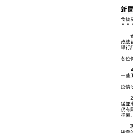
​食
＊
＊
食物
政總
舉行
各位
今日
一些
疫情
20
緩並
仍有
準備
現在
緩慢