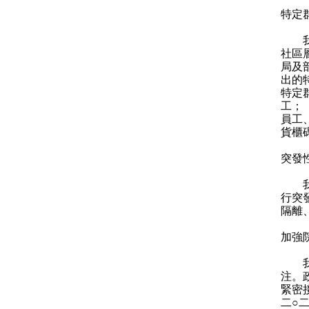
特定
我們
社區
局及
出的
特定
工；
員工
貨櫃
突發
我們
行突
隔離
加強
我們
注。
緊密
二○