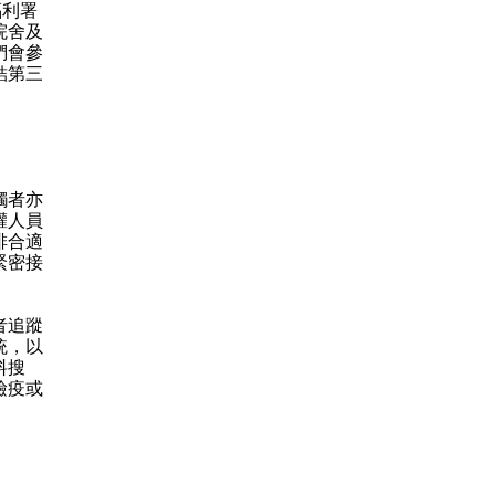
福利署
院舍及
們會參
結第三
觸者亦
權人員
排合適
緊密接
者追蹤
統，以
料搜
檢疫或