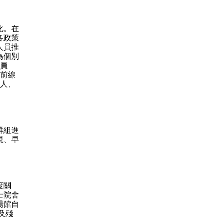
化。在
各政策
人員推
為個別
院員
務前線
工人、
。
群組進
現、早
度關
士院舍
場館自
及殘