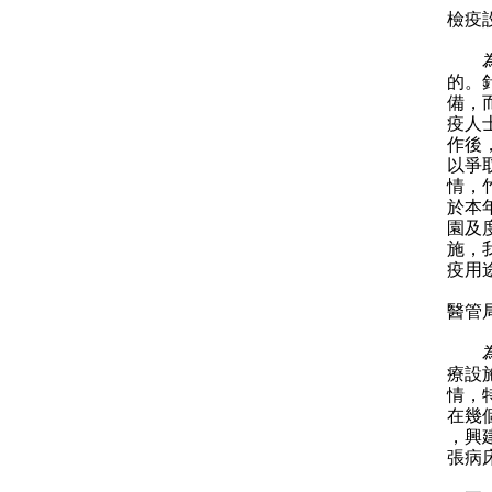
檢疫
為應
的。
備，
疫人
作後
以爭
情，
於本
園及
施，
疫用
醫管
為紓
療設
情，
在幾
，興
張病