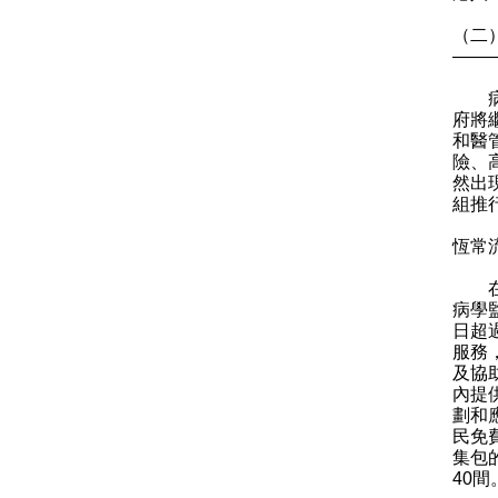
（二
——
病毒
府將
和醫
險、
然出
組推
恆常
在疫
病學
日超
服務
及協
內提
劃和
民免
集包
40間