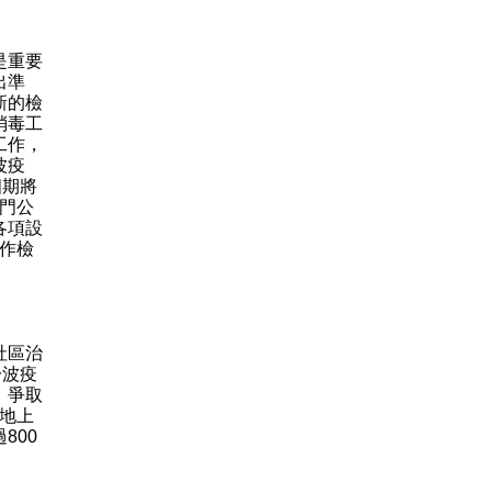
是重要
出準
新的檢
消毒工
工作，
波疫
四期將
魚門公
各項設
位作檢
社區治
一波疫
，爭取
土地上
800