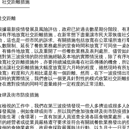
）社交距離措施
———————
社交距離
最新疫情發展及風險評估，政府已於過去數星期分階段、有
和有序地放寬社交距離措施，在新常態下盡量讓市民大眾恢復社
動，這也是一些市民的訴求。有關措施包括放寬在公眾場所進行
人數限制、延長了餐飲業務處所的堂食時間和放寬了可同坐一桌
，有條件地放寬，以及重開了一些餐飲業務及表列處所。儘管如
應對第三波疫情的防控措施經驗及本地的實際情況後，除了有序
放寬社交距離措施外，亦要持續減低病毒在社區傳播的機會，所
無法讓社交距離措施大幅度放寬至六月時的程度，雖然現時有所
放寬）程度和六月相比還是有一個距離。然而，在下一波疫情出
當時的實際情況，我們會以一個更具針對性的模式收緊社交距離
會在應對疫情的同時可盡量維持一定程度的正常活動。
食肆及街市防疫措施
視的工作中，我們在第三波疫情發現一些人多擠迫或很多人
爆發風險，例如食肆或街市，所以我們會加強食肆及街市防疫措
境衞生署（食環署）一直有加派人員巡查全港各區食物業處所，
所的經營者或從業員嚴格遵守要求並符合有關就餐飲業務發出的
違例的食物業處所，政府會採取嚴厲執法行動。以九月十一日至