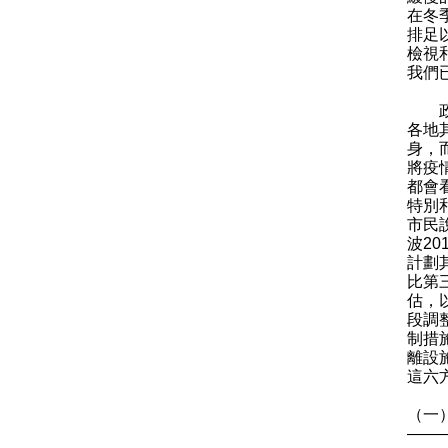
在冬
排足
檢視
我們
政府
各地
身，
將疫
都會
特別
市民
波2
計劃
比第
估，
段調
制措
離設
這六
（一
——