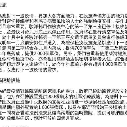
設施
對下一波疫情，要加大各方面能力，在設施準備方面的能力
針對密切接觸者和有感染病毒風險的人士的強制檢疫安排，要作
而且非常重要。駿洋邨用作檢疫中心的第一至第三座已停止接收
士，並最快可於九月㡳正式停止使用。政府將在進行清空單位及
，於十月中旬將駿洋邨第一至第三座交還予房屋委員會進行修繕
取明年一月底前安排住戶遷入。為確保檢疫設施充足以應付下一
竹篙灣第二期將會在九月內落成，提供700個單位；而第三及第
年年底落成，提供2 000個單位。另外，我們會重新使用柴灣鯉
度假村作檢疫中心，亦會租用整幢酒店供密切接觸者入住。綜合
我們預計即使交還駿洋邨，於今年年底前亦會有超過4 000個單
途，以應付下一波疫情的需求。
局隔離設施
緩疫情對醫院隔離病床需求的壓力，政府已協助醫管局設立
施，包括在亞博設置提供900張病床的社區治療設施。為應對下
特區政府正透過中央政府的支援在亞博進一步擴展社區治療設施
個星期内額外配置約1 000張病床，以及在鄰近亞博約三公頃的
建一間符合香港法例法規及樓高兩層的臨時醫院，提供可容納超過
床的負氣壓病房，預計可於約四個月完成。