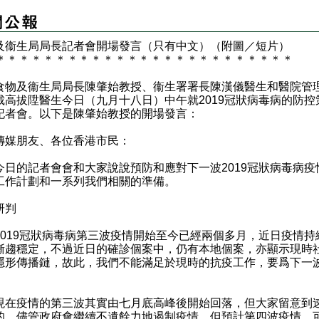
物及衞生局局長記者會開場發言（只有中文）（附圖／短片）
＊
＊
＊
＊
＊
＊
＊
＊
＊
＊
＊
＊
＊
＊
＊
＊
＊
＊
＊
＊
＊
＊
＊
＊
＊
及衞生局局長陳肇始教授、衞生署署長陳漢儀醫生和醫院管
裁高拔陞醫生今日（九月十八日）中午就2019冠狀病毒病的防控
記者會。以下是陳肇始教授的開場發言：
傳媒朋友、各位香港市民：
的記者會會和大家說說預防和應對下一波2019冠狀病毒病疫
工作計劃和一系列我們相關的準備。
研判
19冠狀病毒病第三波疫情開始至今已經兩個多月，近日疫情持
漸趨穩定，不過近日的確診個案中，仍有本地個案，亦顯示現時
隱形傳播鏈，故此，我們不能滿足於現時的抗疫工作，要爲下一
。
疫情的第三波其實由七月底高峰後開始回落，但大家留意到
的。儘管政府會繼續不遺餘力地遏制疫情，但預計第四波疫情，