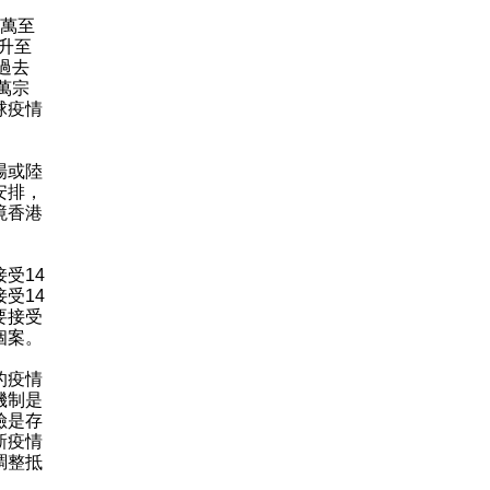
萬至
升至
過去
萬宗
球疫情
場或陸
安排，
境香港
受14
受14
要接受
個案。
的疫情
機制是
險是存
新疫情
調整抵