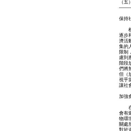
（五
——
保持
根據
逐步
濟活
集的
限制
慮到
階段
們將
但（
視乎
讓社
加強
在檢
會有
物環
關處
對於