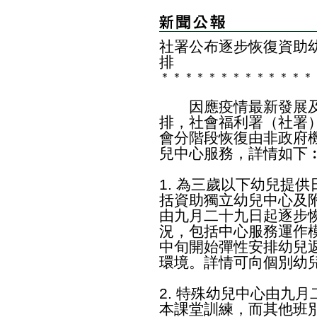
社署公布逐步恢復資助
排
＊
＊
＊
＊
＊
＊
＊
＊
＊
＊
＊
＊
＊
因應疫情最新發展及
排，社會福利署（社署
會分階段恢復由非政府
兒中心服務，詳情如下
1. 為三歲以下幼兒提
括資助獨立幼兒中心及
由九月二十九日起逐步
況，包括中心服務運作
中旬開始彈性安排幼兒
環境。詳情可向個別幼
2. 特殊幼兒中心由九
本課堂訓練，而其他班