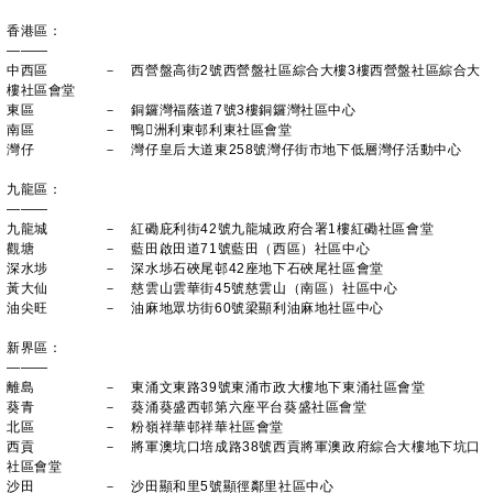
香港區：
———
中西區 － 西營盤高街2號西營盤社區綜合大樓3樓西營盤社區綜合大
樓社區會堂
東區 － 銅鑼灣福蔭道7號3樓銅鑼灣社區中心
南區 － 鴨洲利東邨利東社區會堂
灣仔 － 灣仔皇后大道東258號灣仔街市地下低層灣仔活動中心
九龍區：
———
九龍城 － 紅磡庇利街42號九龍城政府合署1樓紅磡社區會堂
觀塘 － 藍田啟田道71號藍田（西區）社區中心
深水埗 － 深水埗石硤尾邨42座地下石硤尾社區會堂
黃大仙 － 慈雲山雲華街45號慈雲山（南區）社區中心
油尖旺 － 油麻地眾坊街60號梁顯利油麻地社區中心
新界區：
———
離島 － 東涌文東路39號東涌市政大樓地下東涌社區會堂
葵青 － 葵涌葵盛西邨第六座平台葵盛社區會堂
北區 － 粉嶺祥華邨祥華社區會堂
西貢 － 將軍澳坑口培成路38號西貢將軍澳政府綜合大樓地下坑口
社區會堂
沙田 － 沙田顯和里5號顯徑鄰里社區中心