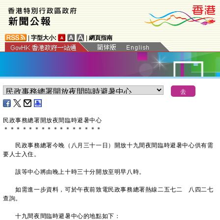
|
字型大小:
|
網頁指南
民政事務總署開放夜間臨時避暑中心
＊
＊
＊
＊
＊
＊
＊
＊
＊
＊
＊
＊
＊
＊
＊
＊
民政事務總署今晚（八月三十一日）開放十九間夜間臨時避暑中心供有需
要人士入住。
該等中心將由晚上十時三十分開放至明早八時。
如需進一步資料，可於午夜前致電民政事務總署熱線二五七二 八四二七
查詢。
十九間夜間臨時避暑中心的地點如下：